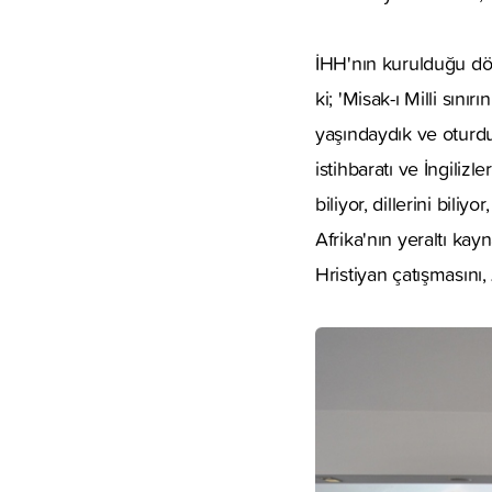
İHH'nın kurulduğu dö
ki; 'Misak-ı Milli sın
yaşındaydık ve oturdu
istihbaratı ve İngiliz
biliyor, dillerini bili
Afrika'nın yeraltı kay
Hristiyan çatışmasını,