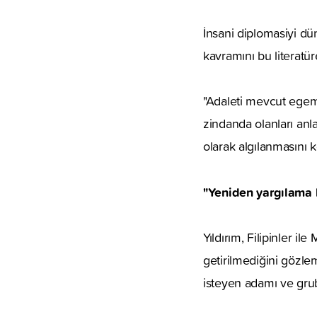
İnsani diplomasiyi dün
kavramını bu literatür
"Adaleti mevcut egeme
zindanda olanları anl
olarak algılanmasını k
"Yeniden yargılama k
Yıldırım, Filipinler i
getirilmediğini gözlem
isteyen adamı ve grub