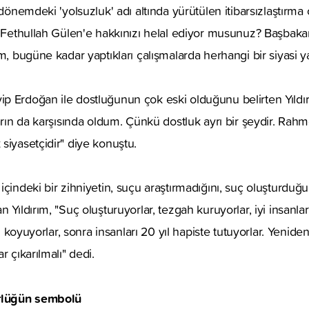
n dönemdeki 'yolsuzluk' adı altında yürütülen itibarsızlaştır
k Fethullah Gülen'e hakkınızı helal ediyor musunuz? Başbakan
m, bugüne kadar yaptıkları çalışmalarda herhangi bir siyasi y
p Erdoğan ile dostluğunun çok eski olduğunu belirten Yıldı
ların da karşısında oldum. Çünkü dostluk ayrı bir şeydir. Rah
siyasetçidir" diye konuştu.
içindeki bir zihniyetin, suçu araştırmadığını, suç oluşturd
Yıldırım, "Suç oluşturuyorlar, tezgah kuruyorlar, iyi insanların
ah koyuyorlar, sonra insanları 20 yıl hapiste tutuyorlar. Yenide
r çıkarılmalı" dedi.
rlüğün sembolü