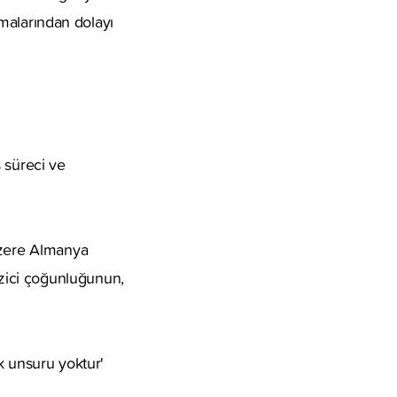
ışmalarından dolayı
 süreci ve
üzere Almanya
zici çoğunluğunun,
rk unsuru yoktur'