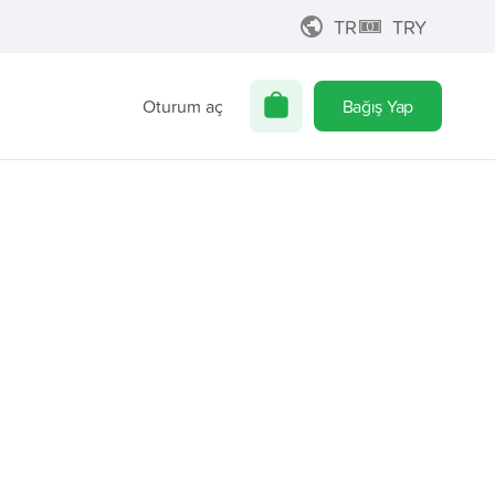
TR
TRY
Oturum aç
Bağış Yap