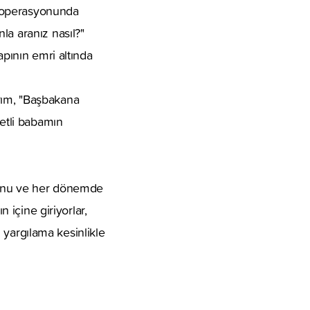
ma operasyonunda
la aranız nasıl?"
apının emri altında
rım, "Başbakana
metli babamın
uğunu ve her dönemde
 içine giriyorlar,
n yargılama kesinlikle