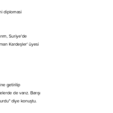
ani diplomasi
rım, Suriye'de
üman Kardeşler' üyesi
ne getirilip
elerde de varız. Barışı
vurdu" diye konuştu.