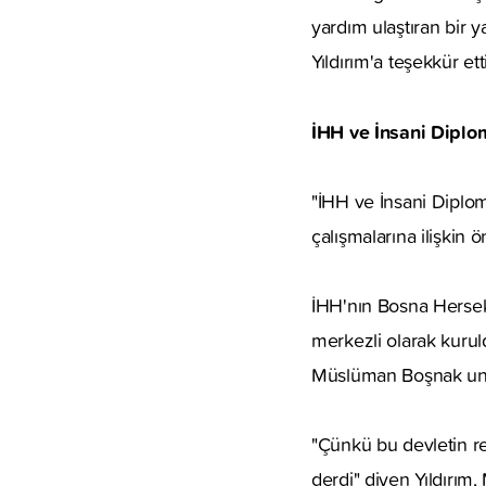
yardım ulaştıran bir y
Yıldırım'a teşekkür etti
İHH ve İnsani Diplo
"İHH ve İnsani Diplom
çalışmalarına ilişkin
İHH'nın Bosna Herse
merkezli olarak kuru
Müslüman Boşnak unsur
"Çünkü bu devletin ref
derdi" diyen Yıldırım, 