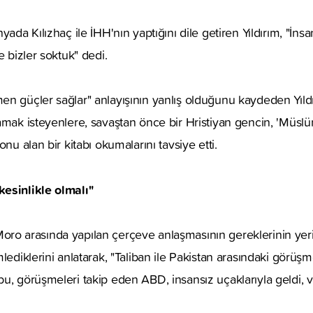
yada Kılızhaç ile İHH'nın yaptığını dile getiren Yıldırım, "İns
e bizler soktuk" dedi.
n güçler sağlar" anlayışının yanlış olduğunu kaydeden Yıldı
amak isteyenlere, savaştan önce bir Hristiyan gencin, 'Müsl
onu alan bir kitabı okumalarını tavsiye etti.
esinlikle olmalı"
le Moro arasında yapılan çerçeve anlaşmasının gereklerinin yeri
lediklerini anlatarak, "Taliban ile Pakistan arasındaki görüşm
u, görüşmeleri takip eden ABD, insansız uçaklarıyla geldi, 