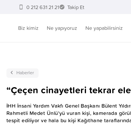
0 212 631 21 21
Takip Et
Biz kimiz
Ne yapıyoruz
Ne yapabilirsiniz
Haberler
“Çeçen cinayetleri tekrar ele
İHH İnsani Yardım Vakfı Genel Başkanı Bülent Yıldırı
Rahmetli Medet Ünlü'yü vuran kişi, kamerada görülüy
tespit ediliyor ve hala bu kişi Kağıthane taraflarınd