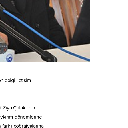
lediği İletişim
 Ziya Çataklı'nın
soykırım dönemlerine
farklı coğrafyalarına