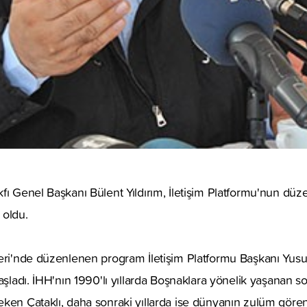
fı Genel Başkanı Bülent Yıldırım, İletişim Platformu'nun düzen
 oldu.
eri'nde düzenlenen program İletişim Platformu Başkanı Yusuf
başladı. İHH'nın 1990'lı yıllarda Boşnaklara yönelik yaşanan 
ken Çataklı, daha sonraki yıllarda ise dünyanın zulüm gören 