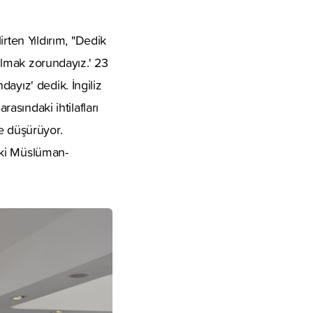
ten Yıldırım, "Dedik
çılmak zorundayız.' 23
ayız' dedik. İngiliz
rasındaki ihtilafları
ine düşürüyor.
k ki Müslüman-