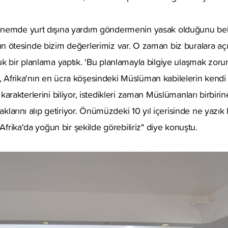
nemde yurt dışına yardım göndermenin yasak olduğunu belir
ırının ötesinde bizim değerlerimiz var. O zaman biz buralara a
k bir planlama yaptık. 'Bu planlamayla bilgiye ulaşmak zorund
ler, Afrika'nın en ücra köşesindeki Müslüman kabilelerin kendi a
yor, karakterlerini biliyor, istedikleri zaman Müslümanları birbir
naklarını alıp getiriyor. Önümüzdeki 10 yıl içerisinde ne yazı
 Afrika'da yoğun bir şekilde görebiliriz" diye konuştu.