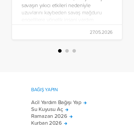
savaşın yıkıcı etkileri nedeniyle
uzuvlarını kaybeden savaş mağduru
engellilere yönelik insani yardım
çalışmalarını aralıksız sürdürüyor. Vakıf,
27.05.2026
yürütülen son projeyle Suriye’nin Şam,
Halep, Hama, Humus ve İdlib
bölgelerinde zor şartlarda yaşayan
toplam 228 engelli bireye elektrikli
tekerlekli sandalye ulaştırdı.
BAĞIŞ YAPIN
Acil Yardım Bağışı Yap
Su Kuyusu Aç
Ramazan 2026
Kurban 2026