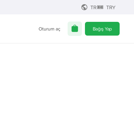
TR
TRY
Oturum aç
Bağış Yap