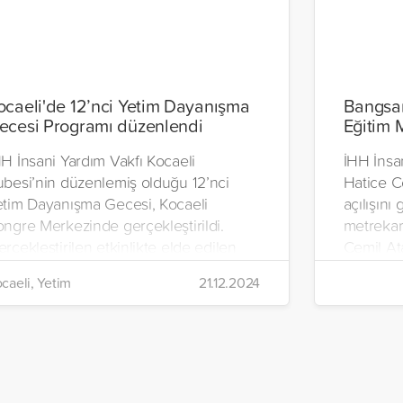
ocaeli'de 12’nci Yetim Dayanışma
Bangsam
ecesi Programı düzenlendi
Eğitim 
H İnsani Yardım Vakfı Kocaeli
İHH İnsa
ubesi’nin düzenlemiş olduğu 12’nci
Hatice C
etim Dayanışma Gecesi, Kocaeli
açılışını
ongre Merkezinde gerçekleştirildi.
metrekar
rçekleştirilen etkinlikte elde edilen
Cemil At
m gelir, Filistinli yetimler için
yetimler
caeli, Yetim
21.12.2024
llanılacak.
olanaklar
merkezi o