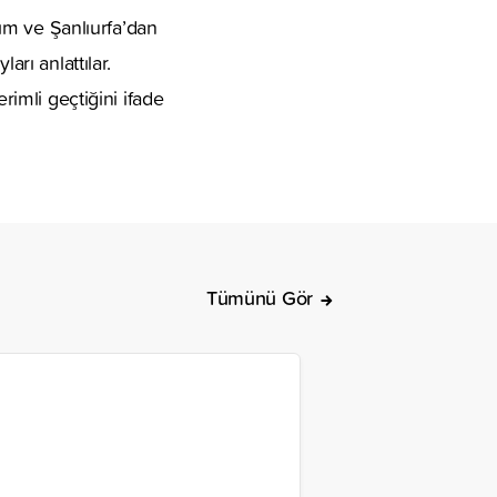
dım ve Şanlıurfa’dan
arı anlattılar.
rimli geçtiğini ifade
Tümünü Gör