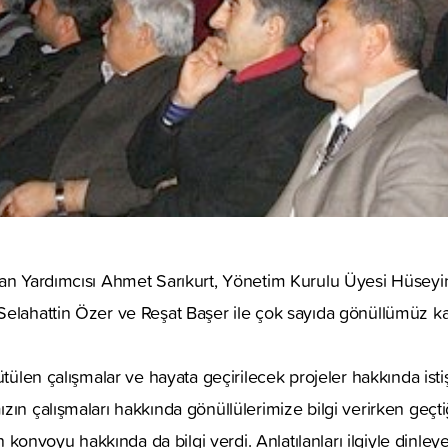
kan Yardımcısı Ahmet Sarıkurt, Yönetim Kurulu Üyesi Hüse
elahattin Özer ve Reşat Başer ile çok sayıda gönüllümüz kat
rütülen çalışmalar ve hayata geçirilecek projeler hakkında ist
zın çalışmaları hakkında gönüllülerimize bilgi verirken geçt
in konvoyu hakkında da bilgi verdi. Anlatılanları ilgiyle dinleye