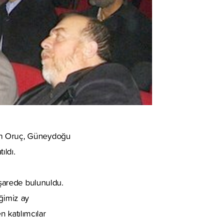
yin Oruç, Güneydoğu
ıldı.
işarede bulunuldu.
iğimiz ay
n katılımcılar