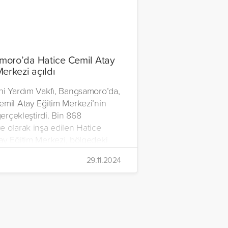
oro’da Hatice Cemil Atay
Merkezi açıldı
ni Yardım Vakfı, Bangsamoro’da,
emil Atay Eğitim Merkezi’nin
 gerçekleştirdi. Bin 868
e olarak inşa edilen Hatice
ay Eğitim Merkezi, bölgedeki
e barınma, eğitim ve ibadet
29.11.2024
ı sağlayacak geniş bir eğitim
larak hizmete açıldı.