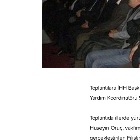
Toplantılara İHH Baş
Yardım Koordinatörü S
Toplantıda illerde yü
Hüseyin Oruç, vakfımı
gerçekleştirilen Filist