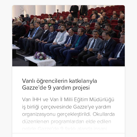
Vanlı öğrencilerin katkılarıyla
Gazze’de 9 yardım projesi
Van İHH ve Van İl Milli Eğitim Müdürlüğü
iş birliği çerçevesinde Gazze’ye yardım
organizasyonu gerçekleştirildi. Okullarda
düzenlenen programlardan elde edilen
gelirle Gazze’de 9 farklı alanda insani
yardım çalışmalarında bulunuldu.