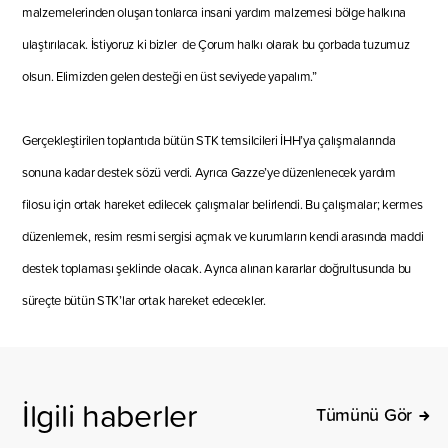
malzemelerinden oluşan
tonlarca
insani yardım
malzemesi
bölge halkına
ulaştırılacak. İstiyoruz ki bizler
de Çorum halkı olarak bu çorbada tuzumuz
olsun. Elimizden gelen deste
ği en üst seviyede yapalım
.”
Gerçekleştirilen toplantıda bütün STK temsilcileri İHH’ya çalışmalarında
sonuna kadar destek sözü verdi. Ayrıca Gazze’ye düzenlenecek yardım
filosu için ortak hareket edilecek çalışmalar belirlendi. Bu çalışmalar
;
kermes
düzenlemek, resim resmi sergisi açmak ve kurumların kendi arasında maddi
destek toplaması şeklinde olacak. Ayrıca alınan kararlar doğrultusunda bu
süreçte bütün STK’lar ortak hareket edecekler.
İlgili haberler
Tümünü Gör