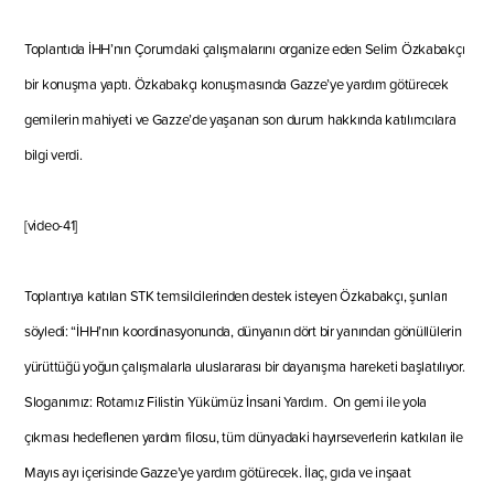
Toplantıda İHH’nın Çorumdaki çalışmalarını organize eden Selim Özkabakçı
bir konuşma yaptı. Özkabakçı konuşmasında Gazze’ye yardım götürecek
gemilerin mahiyeti ve Gazze’de yaşanan son durum hakkında katılımcılara
bilgi verdi.
[video-41]
Toplantıya katılan STK temsilcile
rinden destek isteyen Özkabakçı, şunları
söyledi: “İHH’nın koordinasyonunda
, dünyanın dört bir yanından gönüllülerin
yürüttüğü yoğun çalışmalarla uluslararası bir dayanışma hareketi başlatılıyor.
Sloganımız: Rotamız Filistin Yükümüz İnsani Yardım
. On gemi ile yola
çıkması hedeflenen yardım filosu, tüm dünyadaki hayırseverlerin katkıları ile
Mayıs ayı içerisinde Gazze’ye yardım götürecek. İlaç, gıda ve inşaat