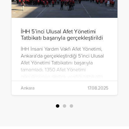
İHH 5’inci Ulusal Afet Yönetimi
Tatbikatı başarıyla gerçekleştirildi
İHH İnsani Yardım Vakfı Afet Yönetimi,
Ankara’da gerçekleştirdiği 5’inci Ulusal
Afet Yönetimi Tatbikatını başarıyla
tamamladı. 1350 Afet Yönetimi
gönüllüsünün destek verdiği tatbikatta
kentsel, suda ve doğada arama kurtarma
Ankara
17.08.2025
çalışmaları gerçekleştirildi.