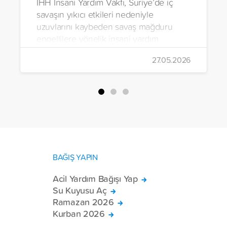
İHH İnsani Yardım Vakfı, Suriye’de iç
savaşın yıkıcı etkileri nedeniyle
uzuvlarını kaybeden savaş mağduru
engellilere yönelik insani yardım
çalışmalarını aralıksız sürdürüyor. Vakıf,
27.05.2026
yürütülen son projeyle Suriye’nin Şam,
Halep, Hama, Humus ve İdlib
bölgelerinde zor şartlarda yaşayan
toplam 228 engelli bireye elektrikli
tekerlekli sandalye ulaştırdı.
BAĞIŞ YAPIN
Acil Yardım Bağışı Yap
Su Kuyusu Aç
Ramazan 2026
Kurban 2026