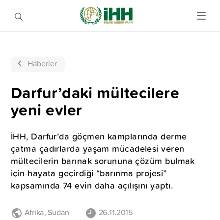
Haberler
Darfur’daki mültecilere
yeni evler
İHH, Darfur’da göçmen kamplarında derme
çatma çadırlarda yaşam mücadelesi veren
mültecilerin barınak sorununa çözüm bulmak
için hayata geçirdiği “barınma projesi”
kapsamında 74 evin daha açılışını yaptı.
Afrika
,
Sudan
26.11.2015