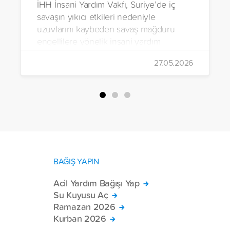
İHH İnsani Yardım Vakfı, Suriye’de iç
savaşın yıkıcı etkileri nedeniyle
uzuvlarını kaybeden savaş mağduru
engellilere yönelik insani yardım
çalışmalarını aralıksız sürdürüyor. Vakıf,
27.05.2026
yürütülen son projeyle Suriye’nin Şam,
Halep, Hama, Humus ve İdlib
bölgelerinde zor şartlarda yaşayan
toplam 228 engelli bireye elektrikli
tekerlekli sandalye ulaştırdı.
BAĞIŞ YAPIN
Acil Yardım Bağışı Yap
Su Kuyusu Aç
Ramazan 2026
Kurban 2026