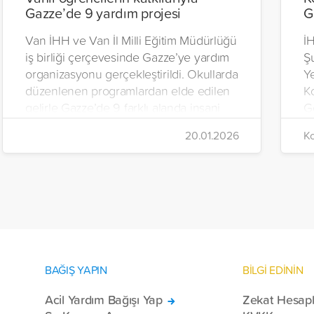
Gazze’de 9 yardım projesi
G
Van İHH ve Van İl Milli Eğitim Müdürlüğü
İH
iş birliği çerçevesinde Gazze’ye yardım
Ş
organizasyonu gerçekleştirildi. Okullarda
Y
düzenlenen programlardan elde edilen
K
gelirle Gazze’de 9 farklı alanda insani
Ge
yardım çalışmalarında bulunuldu.
tü
20.01.2026
Ko
ku
BAĞIŞ YAPIN
BİLGİ EDİNİN
Acil Yardım Bağışı Yap
Zekat Hesap