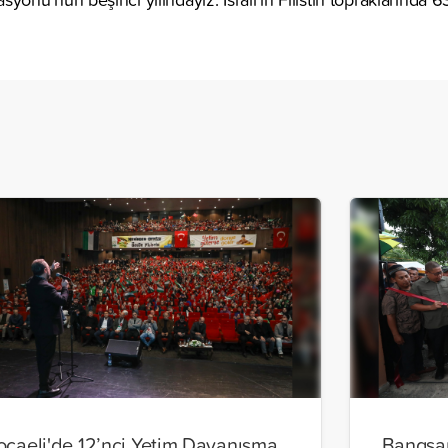
ocaeli'de 12’nci Yetim Dayanışma
Bangsam