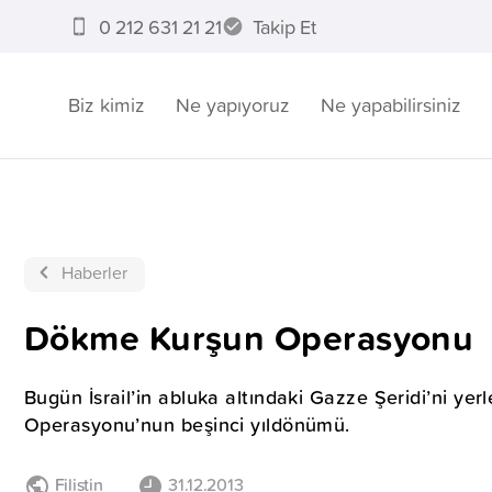
0 212 631 21 21
Takip Et
Biz kimiz
Ne yapıyoruz
Ne yapabilirsiniz
Haberler
Dökme Kurşun Operasyonu
Bugün İsrail’in abluka altındaki Gazze Şeridi’ni yer
Operasyonu’nun beşinci yıldönümü.
Filistin
31.12.2013