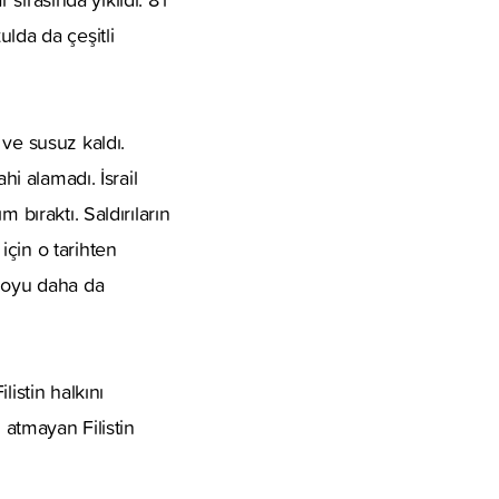
lda da çeşitli
 ve susuz kaldı.
hi alamadı. İsrail
 bıraktı. Saldırıların
çin o tarihten
rgoyu daha da
istin halkını
 atmayan Filistin