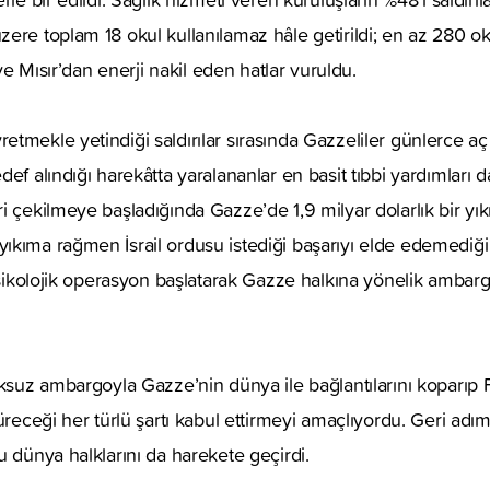
ere toplam 18 okul kullanılamaz hâle getirildi; en az 280 oku
 ve Mısır’dan enerji nakil eden hatlar vuruldu.
tmekle yetindiği saldırılar sırasında Gazzeliler günlerce aç
ef alındığı harekâtta yaralananlar en basit tıbbi yardımları da
 çekilmeye başladığında Gazze’de 1,9 milyar dolarlık bir yıkım
kıma rağmen İsrail ordusu istediği başarıyı elde edemediği i
 psikolojik operasyon başlatarak Gazze halkına yönelik amba
ksuz ambargoyla Gazze’nin dünya ile bağlantılarını koparıp Fil
üreceği her türlü şartı kabul ettirmeyi amaçlıyordu. Geri adım
u dünya halklarını da harekete geçirdi.