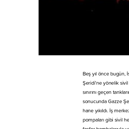
Beş yıl önce bugün, 
Şeridi’ne yönelik sivi
sınırını geçen tankla
sonucunda Gazze Şerid
hane yıkıldı. İş merkez
pompaları gibi sivil 
fosfor bombalarıyla yer