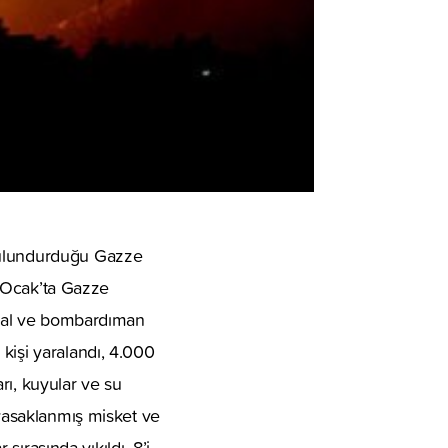
 bulundurduğu Gazze
 3 Ocak’ta Gazze
işgal ve bombardıman
kişi yaralandı, 4.000
arı, kuyular ve su
 yasaklanmış misket ve
sırasında yıkıldı. 8’i