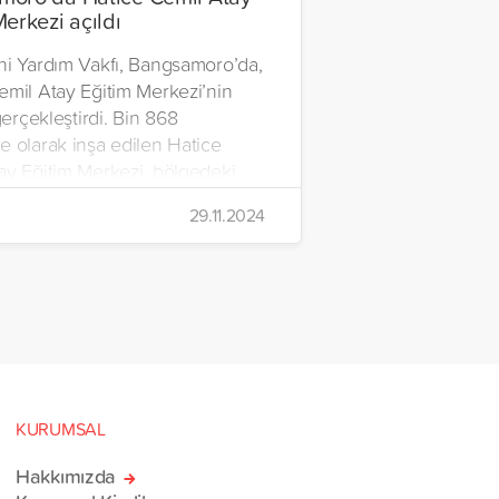
Merkezi açıldı
ni Yardım Vakfı, Bangsamoro’da,
emil Atay Eğitim Merkezi’nin
 gerçekleştirdi. Bin 868
e olarak inşa edilen Hatice
ay Eğitim Merkezi, bölgedeki
e barınma, eğitim ve ibadet
29.11.2024
ı sağlayacak geniş bir eğitim
larak hizmete açıldı.
KURUMSAL
Hakkımızda