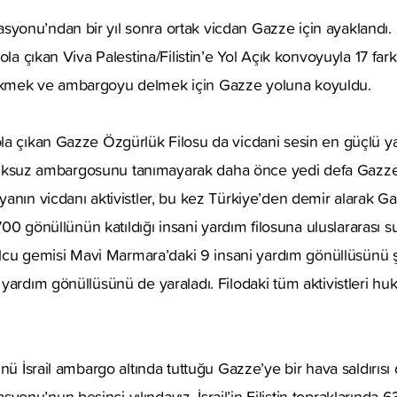
onu’ndan bir yıl sonra ortak vicdan Gazze için ayaklandı. 2
ola çıkan Viva Palestina/Filistin’e Yol Açık konvoyuyla 17 farkl
kmek ve ambargoyu delmek için Gazze yoluna koyuldu.
la çıkan Gazze Özgürlük Filosu da vicdani sesin en güçlü ya
 hukuksuz ambargosunu tanımayarak daha önce yedi defa Gazz
anın vicdanı aktivistler, bu kez Türkiye’den demir alarak G
 700 gönüllünün katıldığı insani yardım filosuna uluslararası
yolcu gemisi Mavi Marmara’daki 9 insani yardım gönüllüsünü 
yardım gönüllüsünü de yaraladı. Filodaki tüm aktivistleri hu
.
ünü İsrail ambargo altında tuttuğu Gazze’ye bir hava saldırısı
nu’nun beşinci yılındayız. İsrail’in Filistin topraklarında 