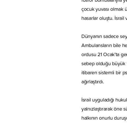
çocuk yuvası olmak üz
hasarlar oluştu. İsrail
Dünyanın sadece seyre
Ambulansların bile hed
ordusu 21 Ocak’ta geri
sebep olduğu büyük yı
itibaren sistemli bir
ağırlaştırdı.
İsrail uyguladığı huku
yalnızlaştırarak öne s
halkının onurlu duruş