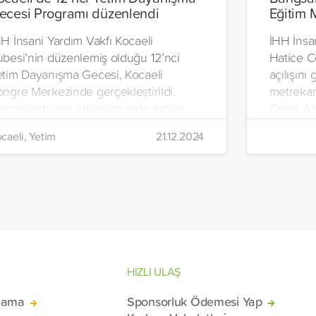
ecesi Programı düzenlendi
Eğitim 
H İnsani Yardım Vakfı Kocaeli
İHH İnsa
ubesi’nin düzenlemiş olduğu 12’nci
Hatice C
etim Dayanışma Gecesi, Kocaeli
açılışını
ongre Merkezinde gerçekleştirildi.
metrekar
rçekleştirilen etkinlikte elde edilen
Cemil At
m gelir, Filistinli yetimler için
yetimler
caeli, Yetim
21.12.2024
llanılacak.
olanaklar
merkezi o
HIZLI ULAŞ
lama
Sponsorluk Ödemesi Yap