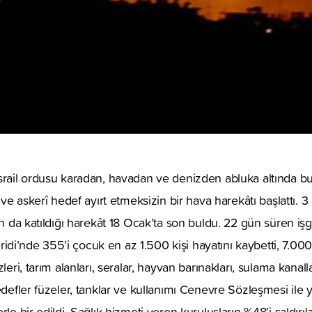
İsrail ordusu karadan, havadan ve denizden abluka altında
l ve askerî hedef ayırt etmeksizin bir hava harekâtı başlattı.
rın da katıldığı harekât 18 Ocak’ta son buldu. 22 gün süren 
i’nde 355’i çocuk en az 1.500 kişi hayatını kaybetti, 7.000 
leri, tarım alanları, seralar, hayvan barınakları, sulama kanall
hedefler füzeler, tanklar ve kullanımı Cenevre Sözleşmesi ile
le bir edildi. Sağlık hizmeti veren kuruluşların %48’i saldırılar 