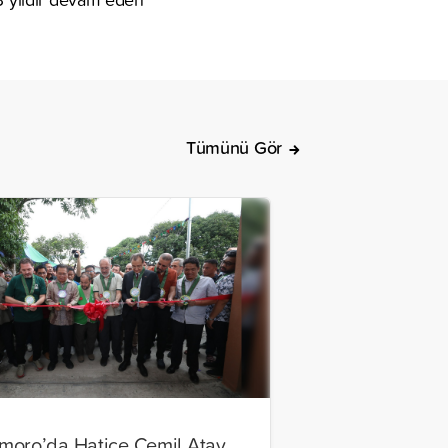
Tümünü Gör
oro’da Hatice Cemil Atay