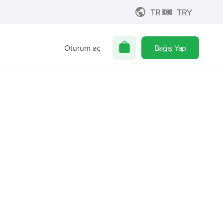
TR
TRY
Oturum aç
Bağış Yap