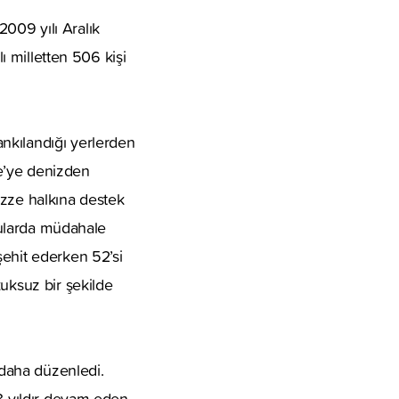
009 yılı Aralık
ı milletten 506 kişi
nkılandığı yerlerden
e’ye denizden
azze halkına destek
 sularda müdahale
şehit ederken 52’si
kuksuz bir şekilde
 daha düzenledi.
63 yıldır devam eden