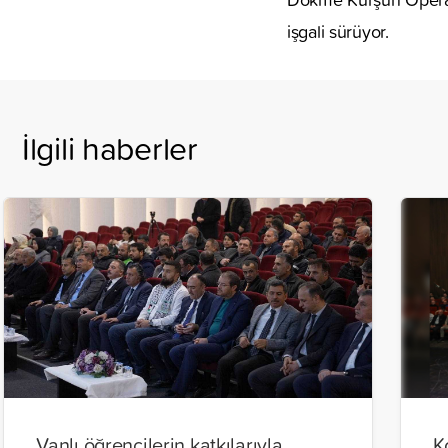
işgali sürüyor.
İlgili haberler
Vanlı öğrencilerin katkılarıyla
K