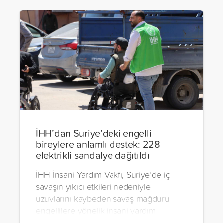
İHH’dan Suriye’deki engelli
bireylere anlamlı destek: 228
elektrikli sandalye dağıtıldı
İHH İnsani Yardım Vakfı, Suriye’de iç
savaşın yıkıcı etkileri nedeniyle
uzuvlarını kaybeden savaş mağduru
engellilere yönelik insani yardım
çalışmalarını aralıksız sürdürüyor. Vakıf,