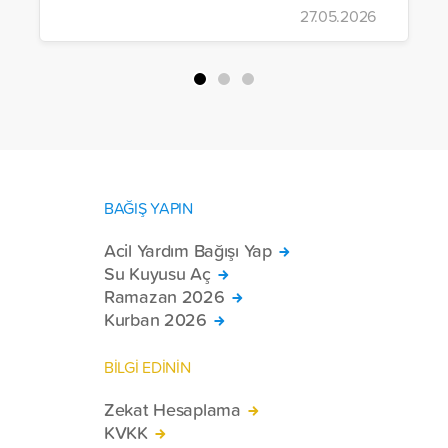
27.05.2026
yürütülen son projeyle Suriye’nin Şam,
Halep, Hama, Humus ve İdlib
bölgelerinde zor şartlarda yaşayan
toplam 228 engelli bireye elektrikli
tekerlekli sandalye ulaştırdı.
BAĞIŞ YAPIN
Acil Yardım Bağışı Yap
Su Kuyusu Aç
Ramazan 2026
Kurban 2026
BİLGİ EDİNİN
Zekat Hesaplama
KVKK