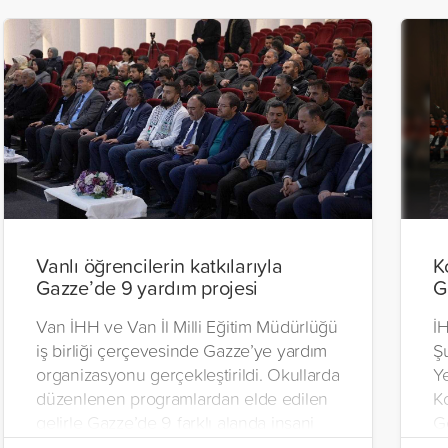
Vanlı öğrencilerin katkılarıyla
K
Gazze’de 9 yardım projesi
G
Van İHH ve Van İl Milli Eğitim Müdürlüğü
İH
iş birliği çerçevesinde Gazze’ye yardım
Ş
organizasyonu gerçekleştirildi. Okullarda
Y
düzenlenen programlardan elde edilen
K
gelirle Gazze’de 9 farklı alanda insani
Ge
yardım çalışmalarında bulunuldu.
tü