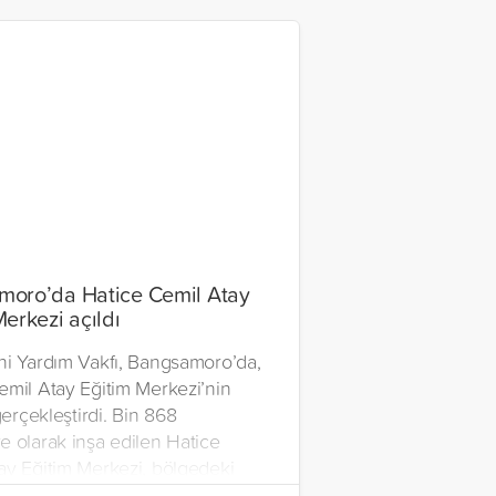
oro’da Hatice Cemil Atay
Merkezi açıldı
ni Yardım Vakfı, Bangsamoro’da,
emil Atay Eğitim Merkezi’nin
 gerçekleştirdi. Bin 868
e olarak inşa edilen Hatice
ay Eğitim Merkezi, bölgedeki
e barınma, eğitim ve ibadet