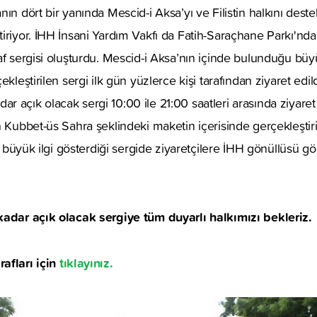
nın dört bir yanında Mescid-i Aksa’yı ve Filistin halkını des
iriyor. İHH İnsani Yardım Vakfı da Fatih-Saraçhane Parkı'nd
af sergisi oluşturdu. Mescid-i Aksa’nın içinde bulunduğu büyü
ekleştirilen sergi ilk gün yüzlerce kişi tarafından ziyaret edi
 açık olacak sergi 10:00 ile 21:00 saatleri arasında ziyaret 
 Kubbet-üs Sahra şeklindeki maketin içerisinde gerçekleştirili
de büyük ilgi gösterdiği sergide ziyaretçilere İHH gönüllüsü gö
kadar açık olacak sergiye tüm duyarlı halkımızı bekleriz.
afları için
tıklayınız.