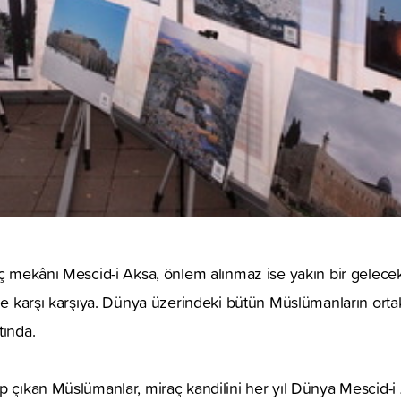
aç mekânı Mescid-i Aksa, önlem alınmaz ise yakın bir gelecekt
ile karşı karşıya. Dünya üzerindeki bütün Müslümanların orta
tında.
p çıkan Müslümanlar, miraç kandilini her yıl Dünya Mescid-