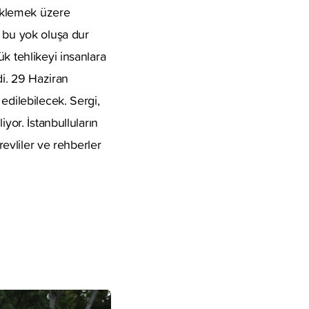
teklemek üzere
a bu yok oluşa dur
k tehlikeyi insanlara
ldi. 29 Haziran
edilebilecek. Sergi,
yor. İstanbulluların
revliler ve rehberler