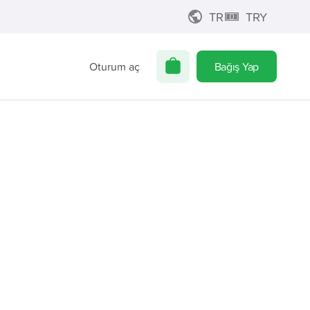
TR
TRY
Oturum aç
Bağış Yap