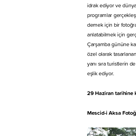
idrak ediyor ve dünya
programlar gerçekleşt
demek için bir fotoğr
anlatabilmek için gerç
Çarşamba gününe kadar
özel olarak tasarlanan
yanı sıra turistlerin 
eşlik ediyor.
29 Haziran tarihine 
Mescid-i Aksa Fotoğr