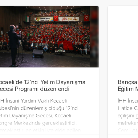
ocaeli'de 12’nci Yetim Dayanışma
Bangsam
ecesi Programı düzenlendi
Eğitim 
H İnsani Yardım Vakfı Kocaeli
İHH İnsa
ubesi’nin düzenlemiş olduğu 12’nci
Hatice C
etim Dayanışma Gecesi, Kocaeli
açılışını
ongre Merkezinde gerçekleştirildi.
metrekar
rçekleştirilen etkinlikte elde edilen
Cemil At
m gelir, Filistinli yetimler için
yetimler