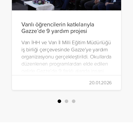
Vanlı öğrencilerin katkılarıyla
Gazze’de 9 yardım projesi
Van İHH ve Van İl Milli Eğitim Müdürlüğü
iş birliği çerçevesinde Gazze’ye yardım
organizasyonu gerçekleştirildi. Okullarda
düzenlenen programlardan elde edilen
gelirle Gazze’de 9 farklı alanda insani
yardım çalışmalarında bulunuldu.
20.01.2026