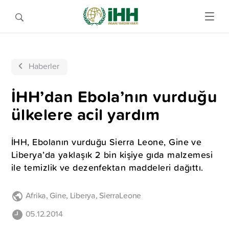
Haberler
İHH’dan Ebola’nın vurduğu
ülkelere acil yardım
İHH, Ebolanın vurduğu Sierra Leone, Gine ve
Liberya’da yaklaşık 2 bin kişiye gıda malzemesi
ile temizlik ve dezenfektan maddeleri dağıttı.
Afrika
,
Gine
,
Liberya
,
SierraLeone
05.12.2014