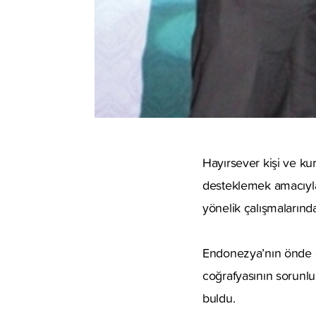
Hayırsever kişi ve ku
desteklemek amacıyla
yönelik çalışmalarınd
Endonezya’nın önde ge
coğrafyasının sorunlu
buldu.