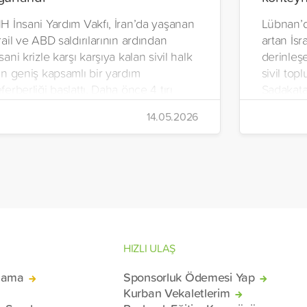
H İnsani Yardım Vakfı, İran’da yaşanan
Lübnan’d
rail ve ABD saldırılarının ardından
artan İsra
sani krizle karşı karşıya kalan sivil halk
derinleşe
in geniş kapsamlı bir yardım
sivil top
ferberliği başlattı. Daha önce 4 tırı
Sadakata
an’a gönderen vakıf, ilaç, gıda kolisi ve
İnsani Ya
14.05.2026
emel ihtiyaç malzemelerinden oluşan 7
Yeryüzü 
rı daha ülkeye uğurladı.
hazırlana
malzemel
konteyne
mağduru 
Beyrut Li
HIZLI ULAŞ
lama
Sponsorluk Ödemesi Yap
Kurban Vekaletlerim