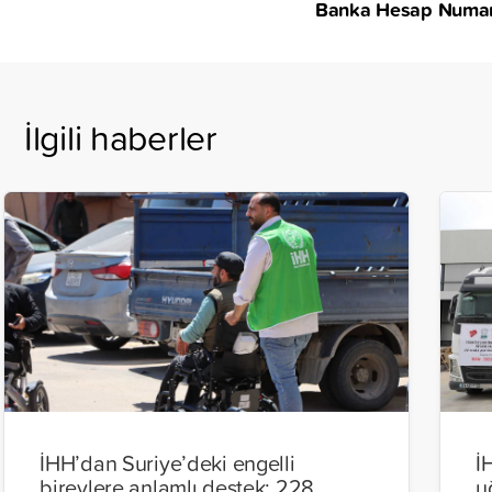
Banka Hesap Numara
İlgili haberler
İHH’dan Suriye’deki engelli
İ
bireylere anlamlı destek: 228
u