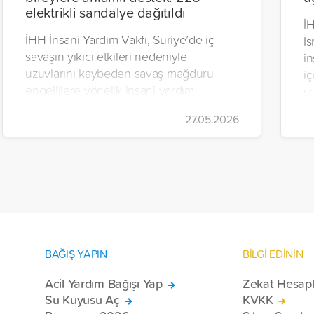
elektrikli sandalye dağıtıldı
İH
İHH İnsani Yardım Vakfı, Suriye’de iç
İs
savaşın yıkıcı etkileri nedeniyle
in
uzuvlarını kaybeden savaş mağduru
iç
engellilere yönelik insani yardım
se
çalışmalarını aralıksız sürdürüyor. Vakıf,
İr
27.05.2026
yürütülen son projeyle Suriye’nin Şam,
t
Halep, Hama, Humus ve İdlib
tı
bölgelerinde zor şartlarda yaşayan
toplam 228 engelli bireye elektrikli
tekerlekli sandalye ulaştırdı.
BAĞIŞ YAPIN
BİLGİ EDİNİN
Acil Yardım Bağışı Yap
Zekat Hesap
Su Kuyusu Aç
KVKK