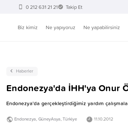
0 212 631 21 21
Takip Et
Biz kimiz
Ne yapıyoruz
Ne yapabilirsiniz
Haberler
Endonezya'da İHH'ya Onur Öd
Endonezya'da gerçekleştirdiğimiz yardım çalışmaları
Endonezya
,
GüneyAsya
,
Türkiye
11.10.2012