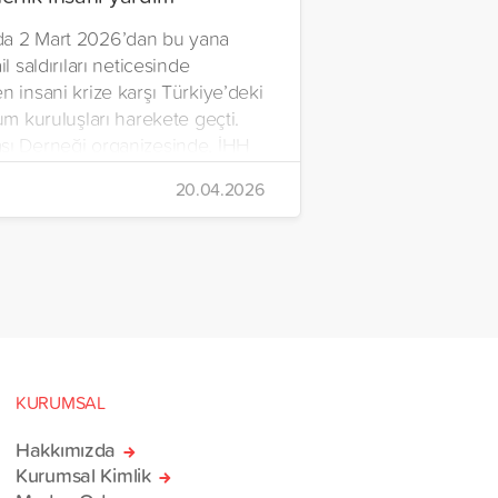
a 2 Mart 2026’dan bu yana
il saldırıları neticesinde
n insani krize karşı Türkiye’deki
lum kuruluşları harekete geçti.
şı Derneği organizesinde, İHH
rdım Vakfı, Yetim Vakfı ve
20.04.2026
Çocukları Derneği tarafından
n ve içerisinde acil ihtiyaç
erinin bulunduğu 38
rlik yardım gemisi, savaş
sivillere umut olmak üzere
manı’na ulaştı.
KURUMSAL
Hakkımızda
Kurumsal Kimlik