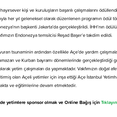
 hayırsever kişi ve kuruluşların başarılı çalışmalarını ödüllen
ıyla her yıl geleneksel olarak düzenlenen programın ödül t
ya’nın başkenti Jakarta’da gerçekleştirildi. İHH’nın ödülü
akfımızın Endonezya temsilcisi Reşad Başer’e takdim edildi.
vuran tsunaminin ardından özellikle Açe’de yardım çalışmala
azan ve Kurban bayramı dönemlerinde gerçekleştirdiği gıda
olarak yetim çalışmaları da yapmaktadır. Vakfımızın doğal afet
yitirmiş olan Açeli yetimler için inşa ettiği Açe İstanbul Yetim
akta ve eğitimlerine devam etmektedir.
de yetimlere sponsor olmak ve Online Bağış için
Tıklayın