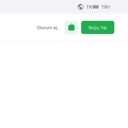
TR
TRY
Oturum aç
Bağış Yap