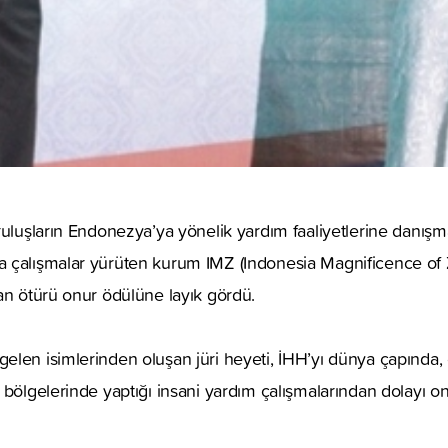
ruluşların Endonezya’ya yönelik yardım faaliyetlerine danış
 çalışmalar yürüten kurum IMZ (Indonesia Magnificence of 
an ötürü onur ödülüne layık gördü.
len isimlerinden oluşan jüri heyeti, İHH’yı dünya çapında, ö
 bölgelerinde yaptığı insani yardım çalışmalarından dolayı o