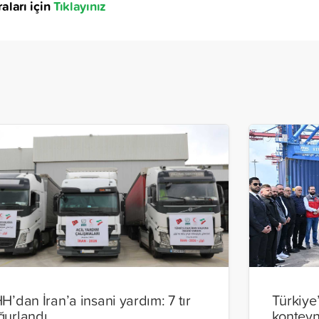
ları için
Tıklayınız
HH’dan İran’a insani yardım: 7 tır
Türkiye
ğurlandı
konteyn