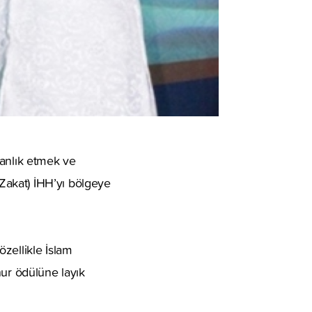
manlık etmek ve
Zakat) İHH’yı bölgeye
zellikle İslam
nur ödülüne layık