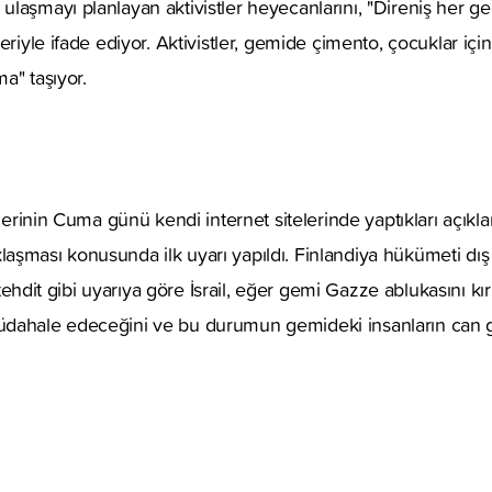
laşmayı planlayan aktivistler heyecanlarını, "Direniş her g
leriyle ifade ediyor. Aktivistler, gemide çimento, çocuklar i
a" taşıyor.
tlerinin Cuma günü kendi internet sitelerinde yaptıkları açıkl
şması konusunda ilk uyarı yapıldı. Finlandiya hükümeti dış i
an tehdit gibi uyarıya göre İsrail, eğer gemi Gazze ablukasını k
dahale edeceğini ve bu durumun gemideki insanların can gü