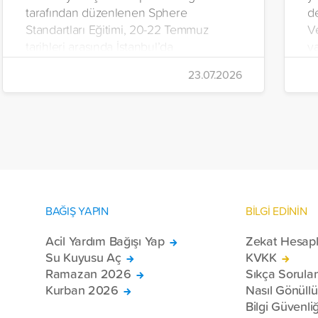
tarafından düzenlenen Sphere
d
Standartları Eğitimi, 20-22 Temmuz
V
tarihleri arasında İstanbul’da
y
gerçekleştirildi.
Ç
23.07.2026
iç
da
BAĞIŞ YAPIN
BİLGİ EDİNİN
Acil Yardım Bağışı Yap
Zekat Hesap
Su Kuyusu Aç
KVKK
Ramazan 2026
Sıkça Sorula
Kurban 2026
Nasıl Gönüll
Bilgi Güvenliğ