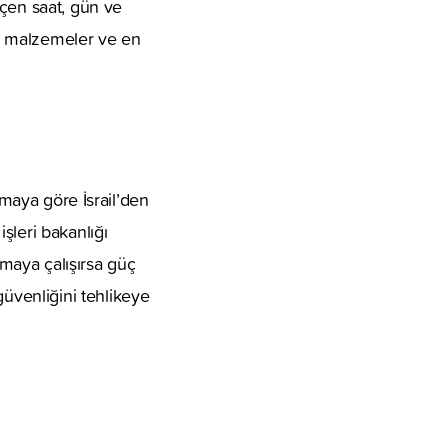
eçen saat, gün ve
çin malzemeler ve en
amaya göre İsrail’den
şleri bakanlığı
ırmaya çalışırsa güç
venliğini tehlikeye