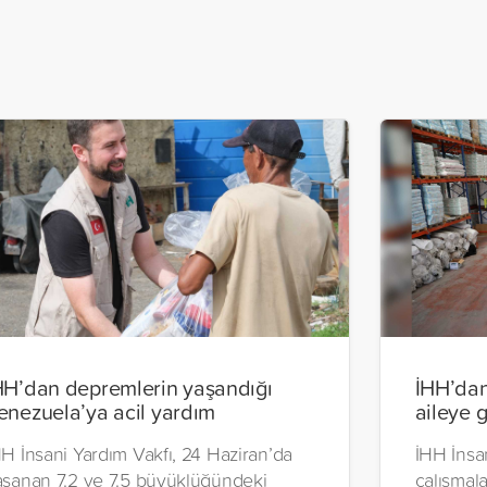
HH’dan depremlerin yaşandığı
İHH’dan
enezuela’ya acil yardım
aileye 
H İnsani Yardım Vakfı, 24 Haziran’da
İHH İnsan
aşanan 7.2 ve 7.5 büyüklüğündeki
çalışmal