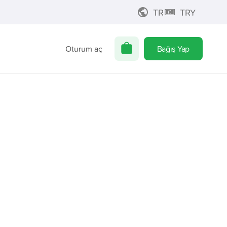
TR
TRY
Oturum aç
Bağış Yap