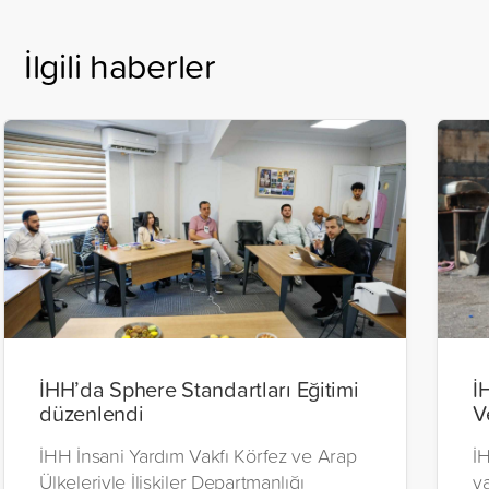
İlgili haberler
İHH’da Sphere Standartları Eğitimi
İ
düzenlendi
V
İHH İnsani Yardım Vakfı Körfez ve Arap
İH
Ülkeleriyle İlişkiler Departmanlığı
y