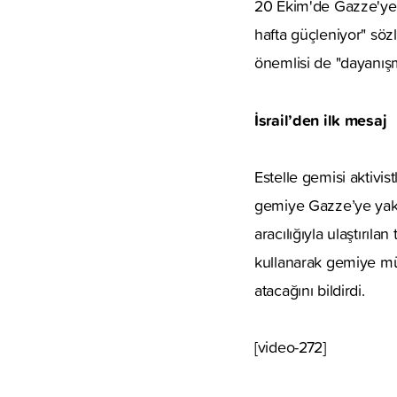
20 Ekim'de Gazze'ye u
hafta güçleniyor" söz
önemlisi de "dayanışm
İsrail’den ilk mesaj
Estelle gemisi aktivis
gemiye Gazze’ye yakla
aracılığıyla ulaştırıl
kullanarak gemiye mü
atacağını bildirdi.
[video-272]