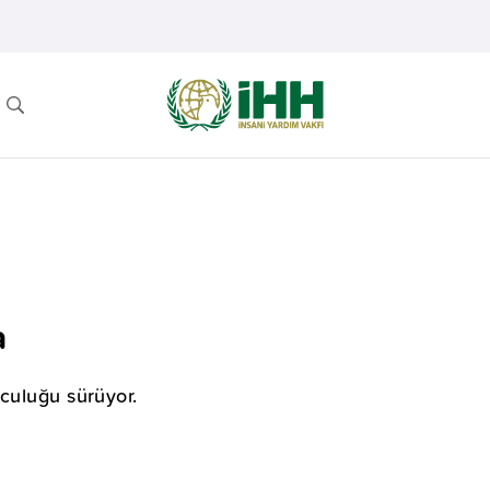
a
lculuğu sürüyor.