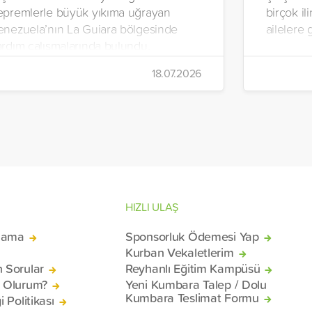
epremlerle büyük yıkıma uğrayan
birçok il
enezuela’nın La Guiara bölgesinde
ailelere 
ardım çalışmalarında bulundu.
alışmalar kapsamında, sıcak yemek,
18.07.2026
me suyu, gıda kolisi ve hijyen paketi
ğıtımları yapıldı.
HIZLI ULAŞ
lama
Sponsorluk Ödemesi Yap
Kurban Vekaletlerim
n Sorular
Reyhanlı Eğitim Kampüsü
ü Olurum?
Yeni Kumbara Talep / Dolu
Kumbara Teslimat Formu
i Politikası