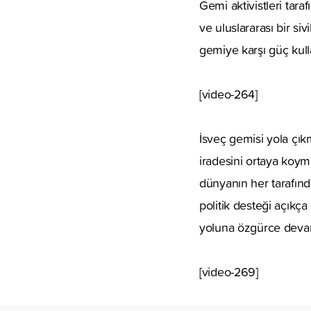
Gemi aktivistleri tara
ve uluslararası bir si
gemiye karşı güç kull
[video-264]
İsveç gemisi yola çık
iradesini ortaya koym
dünyanın her tarafın
politik desteği açıkç
yoluna özgürce devam 
[video-269]