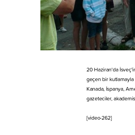
20 Haziran'da İsveç'i
geçen bir kutlamayla d
Kanada, İspanya, Amer
gazeteciler, akademis
[video-262]