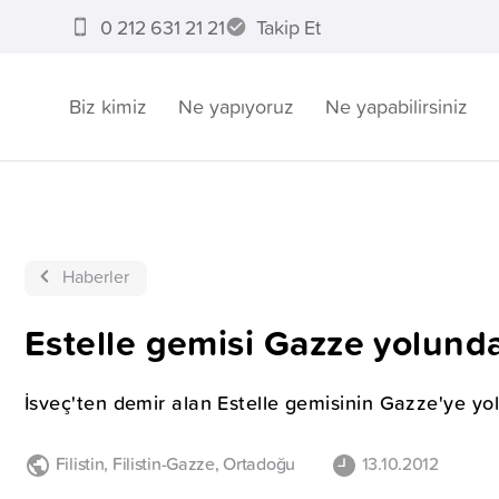
0 212 631 21 21
Takip Et
Biz kimiz
Ne yapıyoruz
Ne yapabilirsiniz
Haberler
Estelle gemisi Gazze yolund
İsveç'ten demir alan Estelle gemisinin Gazze'ye yo
Filistin
,
Filistin-Gazze
,
Ortadoğu
13.10.2012