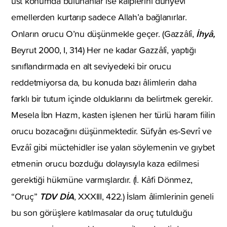
üst konumda bulunanlar ise kalplerini dünyevi
emellerden kurtarıp sadece Allah’a bağlanırlar.
İhyâ,
Onların orucu O’nu düşünmekle geçer. (Gazzâlî,
Beyrut 2000, I, 314) Her ne kadar Gazzâlî, yaptığı
sınıflandırmada en alt seviyedeki bir orucu
reddetmiyorsa da, bu konuda bazı âlimlerin daha
farklı bir tutum içinde olduklarını da belirtmek gerekir.
Mesela İbn Hazm, kasten işlenen her türlü haram fiilin
orucu bozacağını düşünmektedir. Süfyân es-Sevrî ve
Evzâî gibi müctehidler ise yalan söylemenin ve gıybet
etmenin orucu bozduğu dolayısıyla kaza edilmesi
gerektiği hükmüne varmışlardır. (İ. Kâfi Dönmez,
TDV DİA
“Oruç”
, XXXIII, 422.) İslam âlimlerinin geneli
bu son görüşlere katılmasalar da oruç tutulduğu