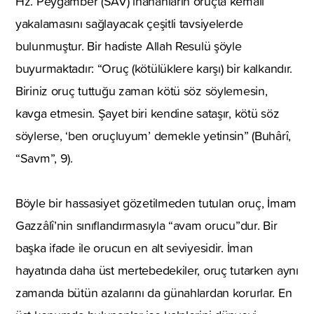
Hz. Peygamber (SAV) inananların oruçta kemali
yakalamasını sağlayacak çeşitli tavsiyelerde
bulunmuştur. Bir hadiste Allah Resulü şöyle
buyurmaktadır: “Oruç (kötülüklere karşı) bir kalkandır.
Biriniz oruç tuttuğu zaman kötü söz söylemesin,
kavga etmesin. Şayet biri kendine sataşır, kötü söz
söylerse, ‘ben oruçluyum’ demekle yetinsin” (Buhârî,
“Savm”, 9).
Böyle bir hassasiyet gözetilmeden tutulan oruç, İmam
Gazzâlî’nin sınıflandırmasıyla “avam orucu”dur. Bir
başka ifade ile orucun en alt seviyesidir. İman
hayatında daha üst mertebedekiler, oruç tutarken aynı
zamanda bütün azalarını da günahlardan korurlar. En