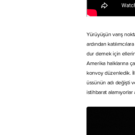
Yürüyüşün varış noktas
ardından katılımcılar
dur demek için ellerin
Amerika halklarına çağr
konvoy düzenledik. İl
üssünün adı değişti v
istihbarat alamıyorlar