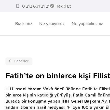
0 212 631 21 21
Takip Et
Biz kimiz
Ne yapıyoruz
Ne yapabilirsiniz
Haberler
Fatih’te on binlerce kişi Fili
İHH İnsani Yardım Vakfı öncülüğünde Fatih'te Filist
binlerce kişinin katıldığı yürüyüş, Fatih Camii önün
Burada bir konuşma yapan İHH Genel Başkanı Av. Bü
andan itibaren İsrail medyası, ‘Filoya 100’e yakın ülk