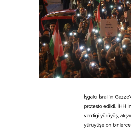
İşgalci İsrail’in Gazz
protesto edildi. İHH 
verdiği yürüyüş, akş
yürüyüşe on binlerce kiş