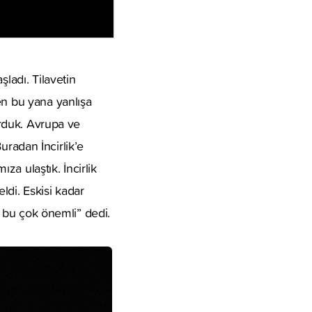
ladı. Tilavetin
en bu yana yanlışa
urduk. Avrupa ve
Buradan İncirlik’e
a ulaştık. İncirlik
ldi. Eskisi kadar
ma bu çok önemli” dedi.