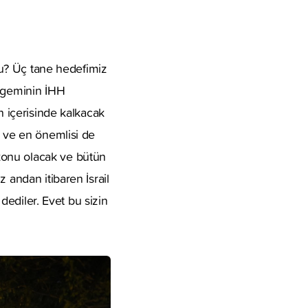
ldu? Üç tane hedefimiz
0 geminin İHH
n içerisinde kalkacak
k ve en önemlisi de
konu olacak ve bütün
 andan itibaren İsrail
 dediler. Evet bu sizin