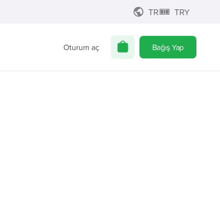
TR
TRY
Oturum aç
Bağış Yap