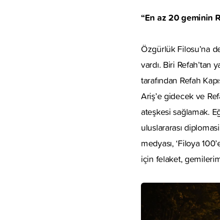
“En az 20 geminin Re
Özgürlük Filosu’na değ
vardı. Biri Refah’tan
tarafından Refah Kapıs
Ariş’e gidecek ve Ref
ateşkesi sağlamak. E
uluslararası diplomasi
medyası, ‘Filoya 100’e
için felaket, gemileri