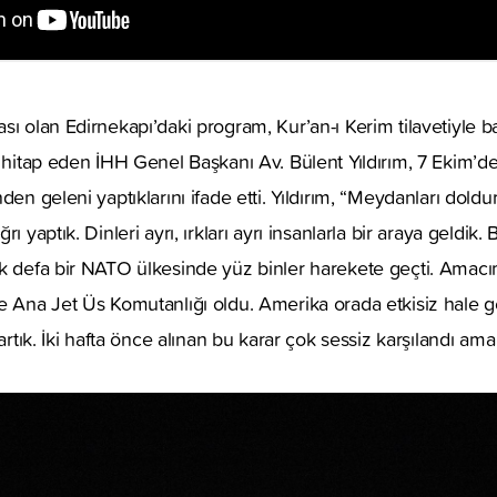
ı olan Edirnekapı’daki program, Kur’an-ı Kerim tilavetiyle baş
a hitap eden İHH Genel Başkanı Av. Bülent Yıldırım, 7 Ekim’d
den geleni yaptıklarını ifade etti. Yıldırım, “Meydanları dold
ı yaptık. Dinleri ayrı, ırkları ayrı insanlarla bir araya geldik. 
k defa bir NATO ülkesinde yüz binler harekete geçti. Amacımız
e Ana Jet Üs Komutanlığı oldu. Amerika orada etkisiz hale ge
 artık. İki hafta önce alınan bu karar çok sessiz karşılandı a