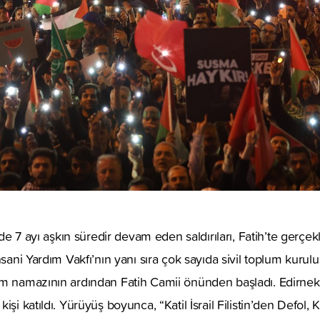
e’de 7 ayı aşkın süredir devam eden saldırıları, Fatih’te gerçek
İnsani Yardım Vakfı’nın yanı sıra çok sayıda sivil toplum kuru
am namazının ardından Fatih Camii önünden başladı. Edirnek
i katıldı. Yürüyüş boyunca, “Katil İsrail Filistin’den Defol, Katil