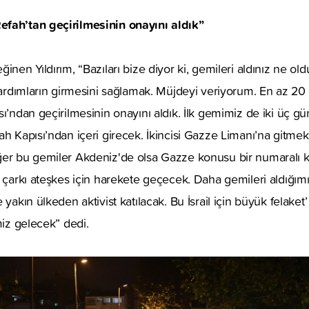
fah’tan geçirilmesinin onayını aldık”
inen Yıldırım, “Bazıları bize diyor ki, gemileri aldınız ne o
 yardımların girmesini sağlamak. Müjdeyi veriyorum. En az 2
ı’ndan geçirilmesinin onayını aldık. İlk gemimiz de iki üç gü
ah Kapısı’ndan içeri girecek. İkincisi Gazze Limanı’na gitme
ğer bu gemiler Akdeniz'de olsa Gazze konusu bir numaralı 
 çarkı ateşkes için harekete geçecek. Daha gemileri aldığımız
 yakın ülkeden aktivist katılacak. Bu İsrail için büyük felaket’
miz gelecek” dedi.