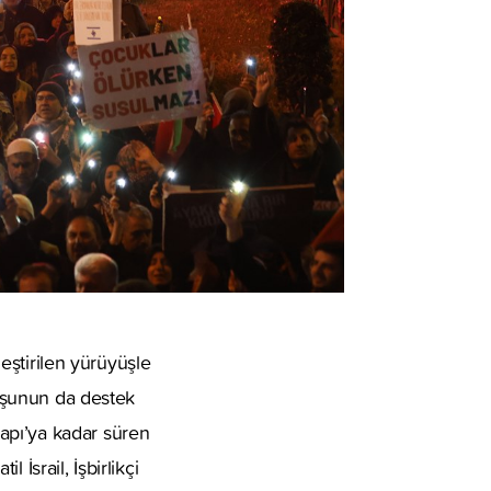
leştirilen yürüyüşle
luşunun da destek
apı’ya kadar süren
 İsrail, İşbirlikçi