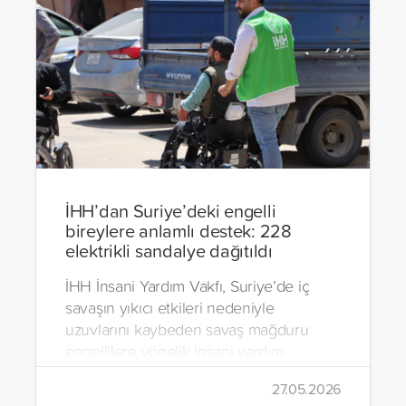
İHH’dan Suriye’deki engelli
bireylere anlamlı destek: 228
elektrikli sandalye dağıtıldı
İHH İnsani Yardım Vakfı, Suriye’de iç
savaşın yıkıcı etkileri nedeniyle
uzuvlarını kaybeden savaş mağduru
engellilere yönelik insani yardım
çalışmalarını aralıksız sürdürüyor. Vakıf,
27.05.2026
yürütülen son projeyle Suriye’nin Şam,