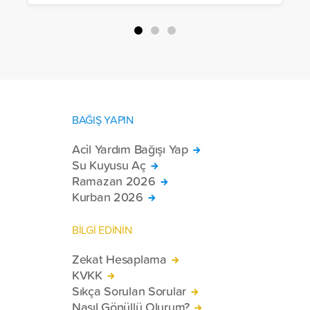
Halep, Hama, Humus ve İdlib
bölgelerinde zor şartlarda yaşayan
toplam 228 engelli bireye elektrikli
tekerlekli sandalye ulaştırdı.
BAĞIŞ YAPIN
Acil Yardım Bağışı Yap
Su Kuyusu Aç
Ramazan 2026
Kurban 2026
BİLGİ EDİNİN
Zekat Hesaplama
KVKK
Sıkça Sorulan Sorular
Nasıl Gönüllü Olurum?