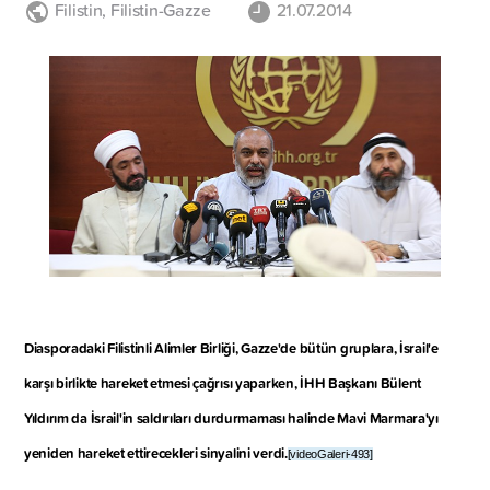
Filistin
,
Filistin-Gazze
21.07.2014
Diasporadaki Filistinli Alimler Birliği, Gazze'de bütün gruplara, İsrail'e
karşı birlikte hareket etmesi çağrısı yaparken, İHH Başkanı Bülent
Yıldırım da İsrail'in saldırıları durdurmaması halinde Mavi Marmara'yı
yeniden hareket ettirecekleri sinyalini verdi.
[videoGaleri-493]