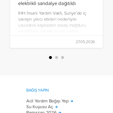
elektrikli sandalye dağıtıldı
İHH İnsani Yardım Vakfı, Suriye’de iç
savaşın yıkıcı etkileri nedeniyle
uzuvlarını kaybeden savaş mağduru
engellilere yönelik insani yardım
çalışmalarını aralıksız sürdürüyor. Vakıf,
27.05.2026
yürütülen son projeyle Suriye’nin Şam,
Halep, Hama, Humus ve İdlib
bölgelerinde zor şartlarda yaşayan
toplam 228 engelli bireye elektrikli
tekerlekli sandalye ulaştırdı.
BAĞIŞ YAPIN
Acil Yardım Bağışı Yap
Su Kuyusu Aç
Ramazan 2026