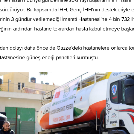
ız sürdürüyor. Bu kapsamda İHH, Genç İHH’nın destekleriyle el
erinin 3 gündür verilemediği İmaratî Hastanesi’ne 4 bin 732 
ğinin ardından hastane tekrardan hasta kabul etmeye başlad
sından dolayı daha önce de Gazze’deki hastanelere onlarca to
stanesine güneş enerji panelleri kurmuştu.