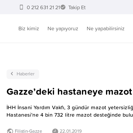
0 212 631 21 21
Takip Et
Biz kimiz
Ne yapıyoruz
Ne yapabilirsiniz
Haberler
Gazze’deki hastaneye mazot
İHH İnsani Yardım Vakfı, 3 gündür mazot yetersizli
Hastanesi’ne 4 bin 732 litre mazot desteğinde bul
Filistin-Gazze
22.01.2019