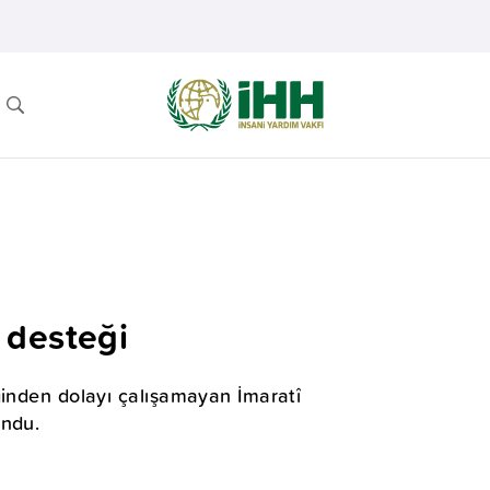
 desteği
ğinden dolayı çalışamayan İmaratî
undu.