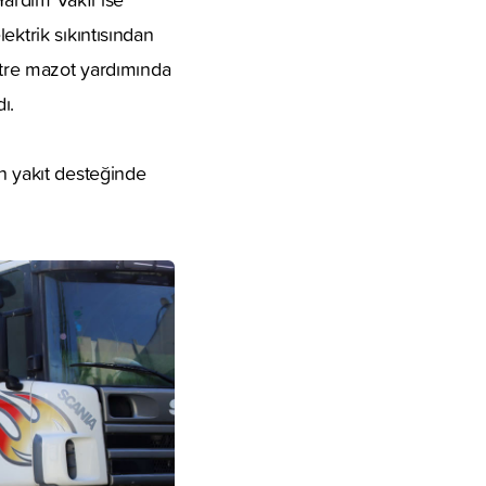
ektrik sıkıntısından
litre mazot yardımında
ı.
n yakıt desteğinde