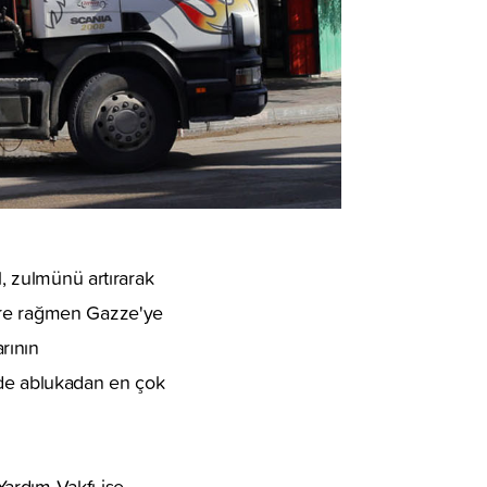
l, zulmünü artırarak
lere rağmen Gazze'ye
arının
’de ablukadan en çok
ardım Vakfı ise