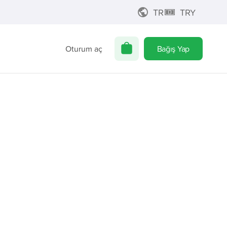
TR
TRY
Oturum aç
Bağış Yap