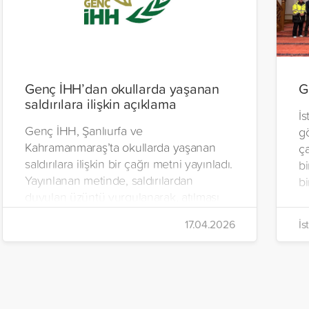
Genç İHH’dan okullarda yaşanan
G
saldırılara ilişkin açıklama
İ
Genç İHH, Şanlıurfa ve
g
Kahramanmaraş’ta okullarda yaşanan
ça
saldırılara ilişkin bir çağrı metni yayınladı.
b
Yayınlanan metinde, saldırılardan
bi
duyulan üzüntü vurgulanarak, atılması
gereken adımlara ilişkin öneriler
17.04.2026
İs
paylaşıldı.