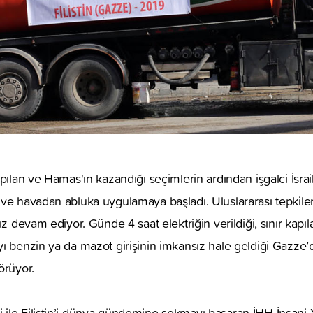
pılan ve Hamas'ın kazandığı seçimlerin ardından işgalci İsrai
 ve havadan abluka uygulamaya başladı. Uluslararası tepki
ız devam ediyor. Günde 4 saat elektriğin verildiği, sınır kapıl
yı benzin ya da mazot girişinin imkansız hale geldiği Gazze
örüyor.
ile Filistin’i dünya gündemine sokmayı başaran İHH İnsani Y