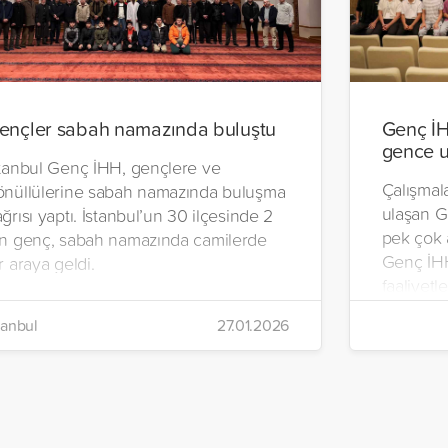
ençler sabah namazında buluştu
Genç İH
gence u
stanbul Genç İHH, gençlere ve
Çalışmala
önüllülerine sabah namazında buluşma
ulaşan G
ğrısı yaptı. İstanbul’un 30 ilçesinde 2
pek çok a
in genç, sabah namazında camilerde
Genç İHH,
r araya geldi.
faaliyetle
programla
tanbul
27.01.2026
sergiler,
atölyeler
stant çal
kamp pro
buluştu.