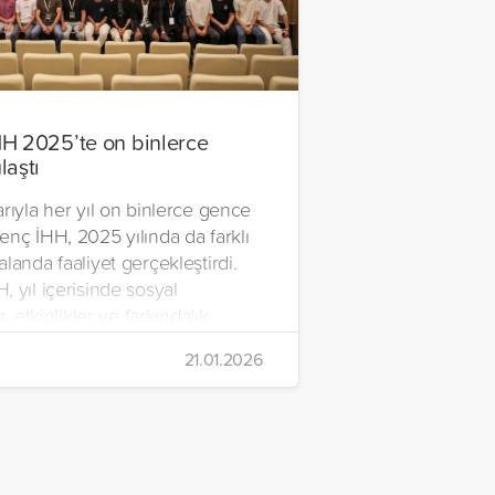
H 2025’te on binlerce
laştı
rıyla her yıl on binlerce gence
enç İHH, 2025 yılında da farklı
landa faaliyet gerçekleştirdi.
 yıl içerisinde sosyal
r, etkinlikler ve farkındalık
rı düzenlerken, kitap tahlilleri,
21.01.2026
 psikososyal destek faaliyetleri,
, mesleki gelişim etkinlikleri
ışmaları, akademiler, eğitimler ve
gramlarıyla on binlerce gençle