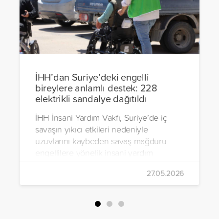
İHH’dan Suriye’deki engelli
bireylere anlamlı destek: 228
elektrikli sandalye dağıtıldı
İHH İnsani Yardım Vakfı, Suriye’de iç
savaşın yıkıcı etkileri nedeniyle
uzuvlarını kaybeden savaş mağduru
engellilere yönelik insani yardım
çalışmalarını aralıksız sürdürüyor. Vakıf,
27.05.2026
yürütülen son projeyle Suriye’nin Şam,
Halep, Hama, Humus ve İdlib
bölgelerinde zor şartlarda yaşayan
toplam 228 engelli bireye elektrikli