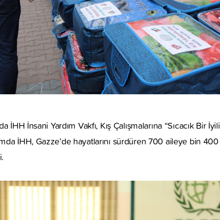
a İHH İnsani Yardım Vakfı, Kış Çalışmalarına “Sıcacık Bir İyil
mda İHH, Gazze’de hayatlarını sürdüren 700 aileye bin 400 
i.