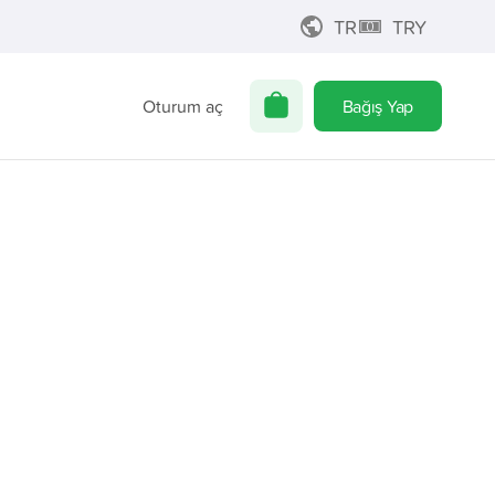
TR
TRY
Oturum aç
Bağış Yap