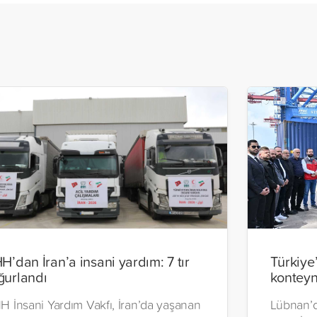
HH’dan İran’a insani yardım: 7 tır
Türkiye
ğurlandı
konteyn
H İnsani Yardım Vakfı, İran’da yaşanan
Lübnan’d