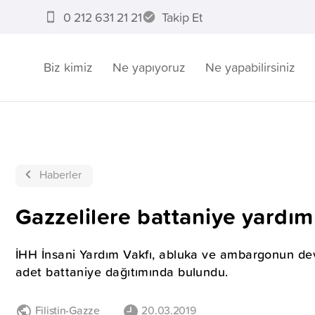
0 212 631 21 21
Takip Et
Biz kimiz
Ne yapıyoruz
Ne yapabilirsiniz
Haberler
Gazzelilere battaniye yardım
İHH İnsani Yardım Vakfı, abluka ve ambargonun de
adet battaniye dağıtımında bulundu.
Filistin-Gazze
20.03.2019