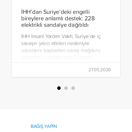
İHH’dan Suriye’deki engelli
bireylere anlamlı destek: 228
elektrikli sandalye dağıtıldı
İHH İnsani Yardım Vakfı, Suriye’de iç
savaşın yıkıcı etkileri nedeniyle
uzuvlarını kaybeden savaş mağduru
engellilere yönelik insani yardım
çalışmalarını aralıksız sürdürüyor. Vakıf,
27.05.2026
yürütülen son projeyle Suriye’nin Şam,
Halep, Hama, Humus ve İdlib
bölgelerinde zor şartlarda yaşayan
toplam 228 engelli bireye elektrikli
tekerlekli sandalye ulaştırdı.
BAĞIŞ YAPIN