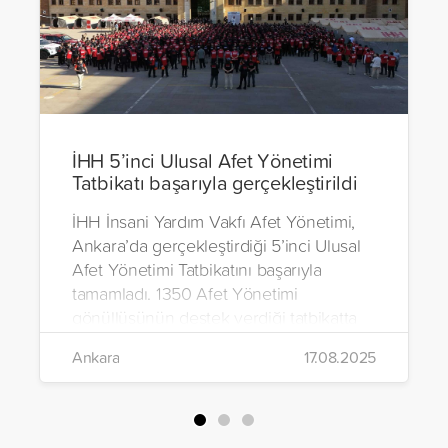
İHH 5’inci Ulusal Afet Yönetimi
Tatbikatı başarıyla gerçekleştirildi
İHH İnsani Yardım Vakfı Afet Yönetimi,
Ankara’da gerçekleştirdiği 5’inci Ulusal
Afet Yönetimi Tatbikatını başarıyla
tamamladı. 1350 Afet Yönetimi
gönüllüsünün destek verdiği tatbikatta
kentsel, suda ve doğada arama kurtarma
Ankara
17.08.2025
çalışmaları gerçekleştirildi.