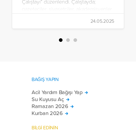
Çalıştayı” düzenlendi. Çalıştayda;
gazeteciler, siyasetçiler, akademisyenler
ve sivil toplum kuruluşu temsilcileri
24.05.2025
tarafından 3 farklı oturumda “Terörsüz
Türkiye” sürecine ilişkin görüş ve
öneriler paylaşıldı.
BAĞIŞ YAPIN
Acil Yardım Bağışı Yap
Su Kuyusu Aç
Ramazan 2026
Kurban 2026
BİLGİ EDİNİN