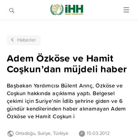
Haberler
Adem Özköse ve Hamit
Coşkun’dan müjdeli haber
Başbakan Yardımcısı Bülent Arınç, Özköse ve
Coşkun hakkında açıklama yaptı. Belgesel
çekimi için Suriye’nin İdlib şehrine giden ve 6
gündür kendilerinden haber alınamayan Adem
Özköse ve Hamit Coşkun i
Ortadoğu
,
Suriye
,
Türkiye
15.03.2012