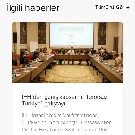
İlgili haberler
Tümünü Gör
İHH’dan geniş kapsamlı “Terörsüz
Türkiye” çalıştayı
İHH İnsani Yardım Vakfı tarafından,
“Türkiye’de ‘Yeni Süreçte’ Hassasiyetler,
Riskler, Fırsatlar ve Sivil Toplumun Rolü