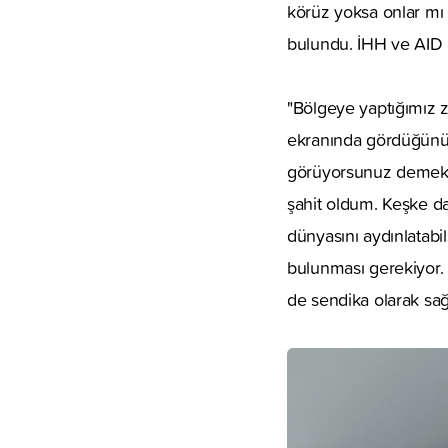
körüz yoksa onlar mı
bulundu. İHH ve AID a
"Bölgeye yaptığımız zi
ekranında gördüğünüz 
görüyorsunuz demekti
şahit oldum. Keşke dah
dünyasını aydınlatab
bulunması gerekiyor. 
de sendika olarak sağ