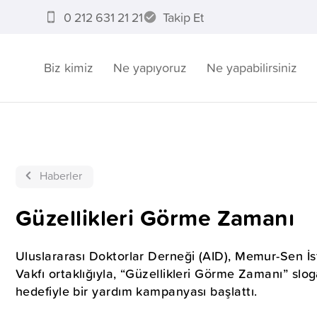
0 212 631 21 21
Takip Et
Biz kimiz
Ne yapıyoruz
Ne yapabilirsiniz
Haberler
Güzellikleri Görme Zamanı
Uluslararası Doktorlar Derneği (AID), Memur-Sen İst
Vakfı ortaklığıyla, “Güzellikleri Görme Zamanı” slo
hedefiyle bir yardım kampanyası başlattı.