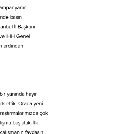
kampanyanın
inde basın
tanbul İl Başkanı
r ve İHH Genel
ün ardından
bir yanında hayır
rk ettik. Orada yeni
araştırmalarımızda çok
ışma başlattık. İlk
çalışmanın faydasını