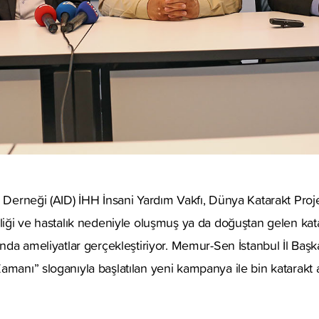
 Derneği (AID) İHH İnsani Yardım Vakfı, Dünya Katarakt Projes
liği ve hastalık nedeniyle oluşmuş ya da doğuştan gelen katar
ında ameliyatlar gerçekleştiriyor. Memur-Sen İstanbul İl Başkanl
amanı” sloganıyla başlatılan yeni kampanya ile bin katarakt 