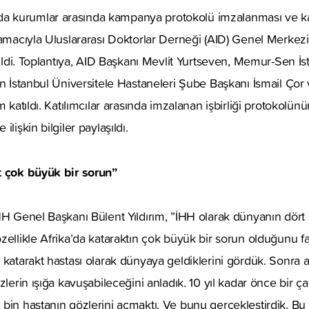
 kurumlar arasında kampanya protokolü imzalanması ve 
 amacıyla Uluslararası Doktorlar Derneği (AID) Genel Merkez
rildi. Toplantıya, AID Başkanı Mevlit Yurtseven, Memur-Sen İs
en İstanbul Üniversitele Hastaneleri Şube Başkanı İsmail Ço
m katıldı. Katılımcılar arasında imzalanan işbirliği protokolün
lişkin bilgiler paylaşıldı.
t çok büyük bir sorun”
HH Genel Başkanı Bülent Yıldırım, ”İHH olarak dünyanın dört 
zellikle Afrika’da kataraktın çok büyük bir sorun olduğunu fa
 katarakt hastası olarak dünyaya geldiklerini gördük. Sonra 
zlerin ışığa kavuşabileceğini anladık. 10 yıl kadar önce bir çal
bin hastanın gözlerini açmaktı. Ve bunu gerçekleştirdik. Bu 