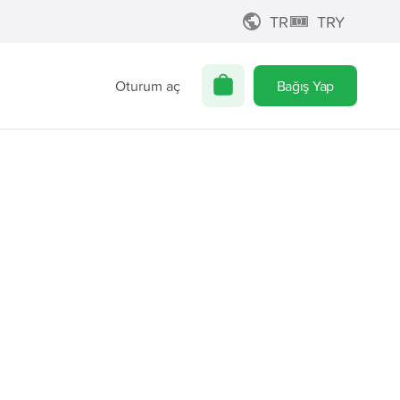
TR
TRY
Oturum aç
Bağış Yap