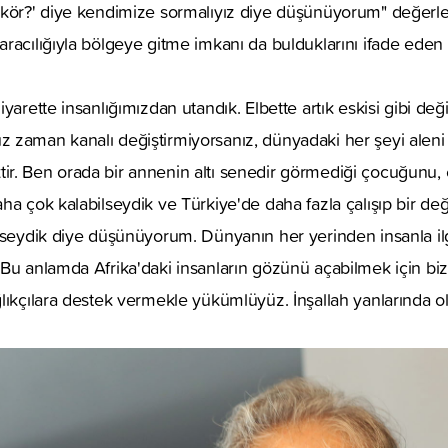
 kör?' diye kendimize sormalıyız diye düşünüyorum" değer
racılığıyla bölgeye gitme imkanı da bulduklarını ifade eden B
yarette insanlığımızdan utandık. Elbette artık eskisi gibi değ
zaman kanalı değiştirmiyorsanız, dünyadaki her şeyi aleni 
r. Ben orada bir annenin altı senedir görmediği çocuğunu, 
a çok kalabilseydik ve Türkiye'de daha fazla çalışıp bir değil
ilseydik diye düşünüyorum. Dünyanın her yerinden insanla i
Bu anlamda Afrika'daki insanların gözünü açabilmek için bize b
lıkçılara destek vermekle yükümlüyüz. İnşallah yanlarında ol