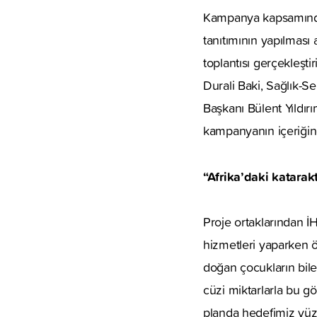
Kampanya kapsamında
tanıtımının yapılması
toplantısı gerçekleşti
Durali Baki, Sağlık-S
Başkanı Bülent Yıldırı
kampanyanın içeriğine i
“Afrika’daki katarak
Proje ortaklarından İ
hizmetleri yaparken ö
doğan çocukların bile
cüzi miktarlarla bu gö
planda hedefimiz yüz 