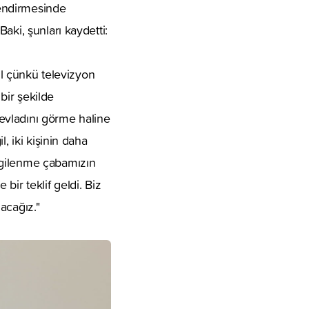
lendirmesinde
aki, şunları kaydetti:
il çünkü televizyon
bir şekilde
evladını görme haline
, iki kişinin daha
lgilenme çabamızın
ir teklif geldi. Biz
acağız."