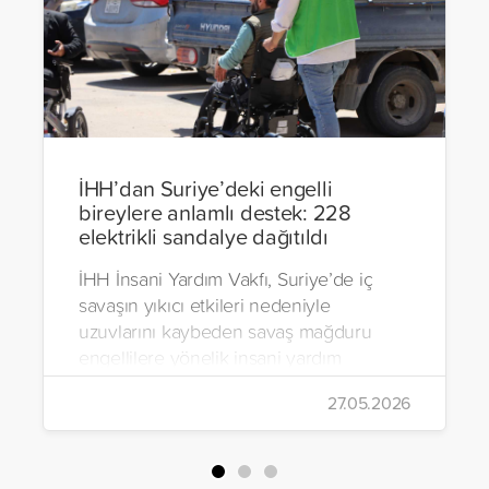
İHH’dan Suriye’deki engelli
bireylere anlamlı destek: 228
elektrikli sandalye dağıtıldı
İHH İnsani Yardım Vakfı, Suriye’de iç
savaşın yıkıcı etkileri nedeniyle
uzuvlarını kaybeden savaş mağduru
engellilere yönelik insani yardım
çalışmalarını aralıksız sürdürüyor. Vakıf,
27.05.2026
yürütülen son projeyle Suriye’nin Şam,
Halep, Hama, Humus ve İdlib
bölgelerinde zor şartlarda yaşayan
toplam 228 engelli bireye elektrikli