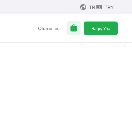
TR
TRY
Oturum aç
Bağış Yap