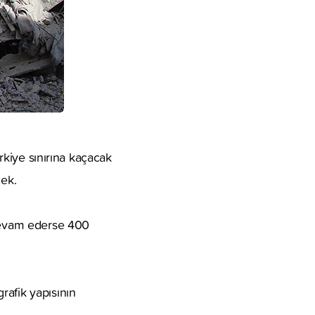
ürkiye sınırına kaçacak
cek.
 devam ederse 400
rafik yapısının