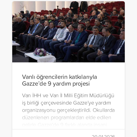
Vanlı öğrencilerin katkılarıyla
Gazze’de 9 yardım projesi
Van İHH ve Van İl Milli Eğitim Müdürlüğü
iş birliği çerçevesinde Gazze’ye yardım
organizasyonu gerçekleştirildi. Okullarda
düzenlenen programlardan elde edilen
gelirle Gazze’de 9 farklı alanda insani
yardım çalışmalarında bulunuldu.
20.01.2026