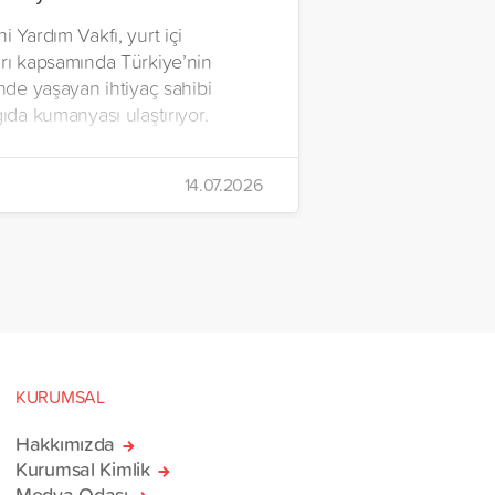
i Yardım Vakfı, yurt içi
arı kapsamında Türkiye’nin
inde yaşayan ihtiyaç sahibi
gıda kumanyası ulaştırıyor.
14.07.2026
KURUMSAL
Hakkımızda
Kurumsal Kimlik
Medya Odası