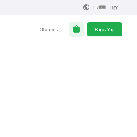
TR
TRY
Oturum aç
Bağış Yap