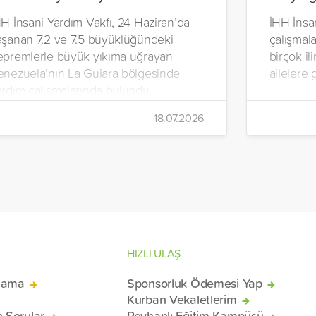
H İnsani Yardım Vakfı, 24 Haziran’da
İHH İnsan
aşanan 7.2 ve 7.5 büyüklüğündeki
çalışmal
epremlerle büyük yıkıma uğrayan
birçok il
enezuela’nın La Guiara bölgesinde
ailelere 
ardım çalışmalarında bulundu.
alışmalar kapsamında, sıcak yemek,
18.07.2026
me suyu, gıda kolisi ve hijyen paketi
ğıtımları yapıldı.
HIZLI ULAŞ
lama
Sponsorluk Ödemesi Yap
Kurban Vekaletlerim
n Sorular
Reyhanlı Eğitim Kampüsü