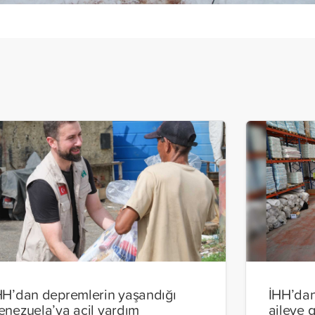
HH’dan depremlerin yaşandığı
İHH’dan
enezuela’ya acil yardım
aileye 