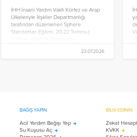
İHH İnsani Yardım Vakfı Körfez ve Arap
İH
Ülkeleriyle İlişkiler Departmanlığı
y
tarafından düzenlenen Sphere
d
Standartları Eğitimi, 20-22 Temmuz
V
tarihleri arasında İstanbul’da
y
gerçekleştirildi.
Ç
23.07.2026
iç
da
BAĞIŞ YAPIN
BİLGİ EDİNİN
Acil Yardım Bağışı Yap
Zekat Hesap
Su Kuyusu Aç
KVKK
Ramazan 2026
Sıkça Sorula