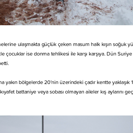
lerine ulaşmakta güçlük çeken masum halk kışın soğuk 
le çocuklar ise donma tehlikesi ile karşı karşıya. Dün Suriy
etti.
na yakın bölgelerde 20’nin üzerindeki çadır kentte yaklaşık 1
k kıyafet battaniye veya sobası olmayan aileler kış aylarını g