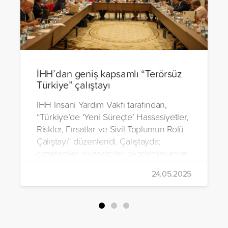
İHH’dan geniş kapsamlı “Terörsüz
Türkiye” çalıştayı
İHH İnsani Yardım Vakfı tarafından,
“Türkiye’de ‘Yeni Süreçte’ Hassasiyetler,
Riskler, Fırsatlar ve Sivil Toplumun Rolü
Çalıştayı” düzenlendi. Çalıştayda;
gazeteciler, siyasetçiler, akademisyenler
ve sivil toplum kuruluşu temsilcileri
24.05.2025
tarafından 3 farklı oturumda “Terörsüz
Türkiye” sürecine ilişkin görüş ve
öneriler paylaşıldı.