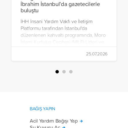
İbrahim İstanbul'da gazetecilerle
buluştu
İHH İnsani Yardım Vakfı ve İletişim
Platformu tarafından İstanbul'da
düzenlenen kahvaltı programında, Moro
İslami Kurtuluş Cephesi (MILF) Lideri ve
Bangsamoro Özerk Bölgesi Kurucu
25.07.2026
Başbakanı Hacı Murad İbrahim, medya
mensuplarıyla bir araya geldi.
BAĞIŞ YAPIN
Acil Yardım Bağışı Yap
Su Kuyusu Aç