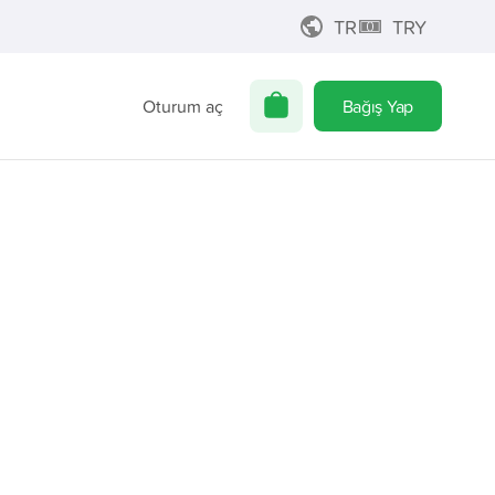
TR
TRY
Oturum aç
Bağış Yap