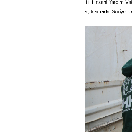
İHH İnsani Yardım Vak
açıklamada, Suriye içe