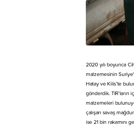
2020 yılı boyunca Cil
malzemesinin Suriye'y
Hatay ve Kilis’te bul
gönderdik. TIR’ların iç
malzemeleri bulunuyo
çalışan savaş mağduru
ise 21 bin rakamını ge