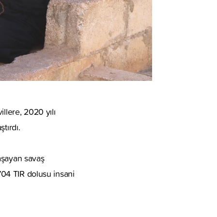
llere, 2020 yılı
tırdı.
yaşayan savaş
 704 TIR dolusu insani