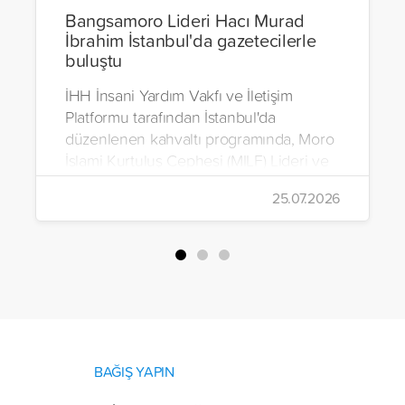
Bangsamoro Lideri Hacı Murad
İbrahim İstanbul'da gazetecilerle
buluştu
İHH İnsani Yardım Vakfı ve İletişim
Platformu tarafından İstanbul'da
düzenlenen kahvaltı programında, Moro
İslami Kurtuluş Cephesi (MILF) Lideri ve
Bangsamoro Özerk Bölgesi Kurucu
25.07.2026
Başbakanı Hacı Murad İbrahim, medya
mensuplarıyla bir araya geldi.
BAĞIŞ YAPIN