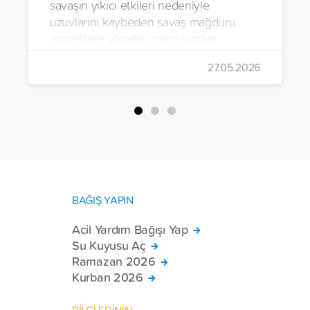
savaşın yıkıcı etkileri nedeniyle
uzuvlarını kaybeden savaş mağduru
engellilere yönelik insani yardım
çalışmalarını aralıksız sürdürüyor. Vakıf,
27.05.2026
yürütülen son projeyle Suriye’nin Şam,
Halep, Hama, Humus ve İdlib
bölgelerinde zor şartlarda yaşayan
toplam 228 engelli bireye elektrikli
tekerlekli sandalye ulaştırdı.
BAĞIŞ YAPIN
Acil Yardım Bağışı Yap
Su Kuyusu Aç
Ramazan 2026
Kurban 2026
BİLGİ EDİNİN