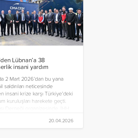
’den Lübnan’a 38
erlik insani yardım
a 2 Mart 2026’dan bu yana
il saldırıları neticesinde
n insani krize karşı Türkiye’deki
lum kuruluşları harekete geçti.
şı Derneği organizesinde, İHH
rdım Vakfı, Yetim Vakfı ve
20.04.2026
Çocukları Derneği tarafından
n ve içerisinde acil ihtiyaç
erinin bulunduğu 38