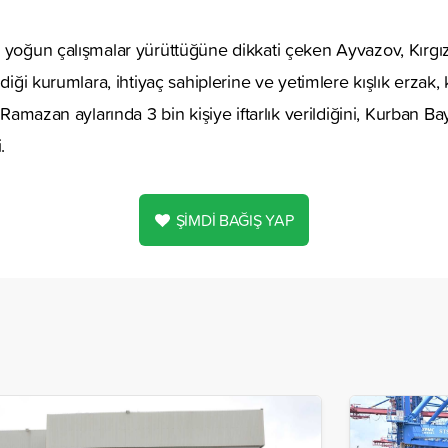
 yoğun çalışmalar yürüttüğüne dikkati çeken Ayvazov, Kırgız
ldiği kurumlara, ihtiyaç sahiplerine ve yetimlere kışlık erzak
, Ramazan aylarında 3 bin kişiye iftarlık verildiğini, Kurban 
ti.
ŞİMDİ BAĞIŞ YAP