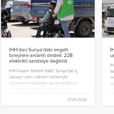
İHH’dan Suriye’deki engelli
İ
bireylere anlamlı destek: 228
u
elektrikli sandalye dağıtıldı
İH
İHH İnsani Yardım Vakfı, Suriye’de iç
İs
savaşın yıkıcı etkileri nedeniyle
in
uzuvlarını kaybeden savaş mağduru
iç
engellilere yönelik insani yardım
se
çalışmalarını aralıksız sürdürüyor. Vakıf,
İr
27.05.2026
yürütülen son projeyle Suriye’nin Şam,
t
Halep, Hama, Humus ve İdlib
tı
bölgelerinde zor şartlarda yaşayan