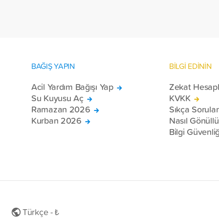
toplam 228 engelli bireye elektrikli
tekerlekli sandalye ulaştırdı.
BAĞIŞ YAPIN
BİLGİ EDİNİN
Acil Yardım Bağışı Yap
Zekat Hesap
Su Kuyusu Aç
KVKK
Ramazan 2026
Sıkça Sorula
Kurban 2026
Nasıl Gönüll
Bilgi Güvenliğ
Türkçe - ₺