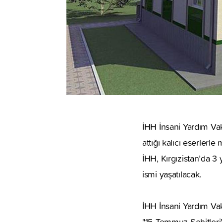
İHH İnsani Yardım Vakf
attığı kalıcı eserle
İHH, Kırgızistan’da 3
ismi yaşatılacak.
İHH İnsani Yardım Va
"15 Temmuz Şehitleri"