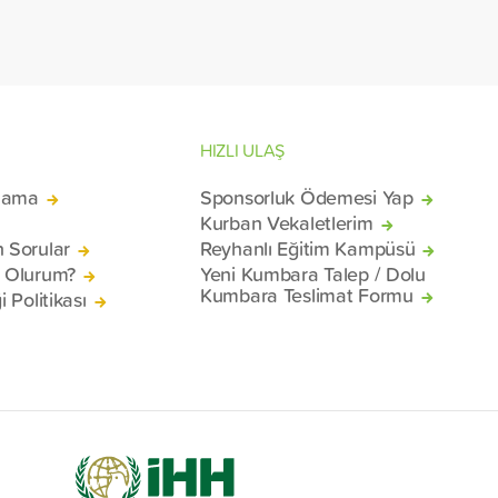
konteyne
mağduru 
Beyrut Li
HIZLI ULAŞ
lama
Sponsorluk Ödemesi Yap
Kurban Vekaletlerim
n Sorular
Reyhanlı Eğitim Kampüsü
ü Olurum?
Yeni Kumbara Talep / Dolu
Kumbara Teslimat Formu
i Politikası