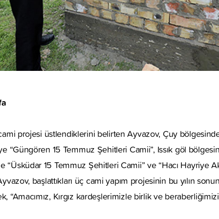
fa
z cami projesi üstlendiklerini belirten Ayvazov, Çuy bölgesi
miye “Güngören 15 Temmuz Şehitleri Camii”, Issık göl bölgesin
de “Üsküdar 15 Temmuz Şehitleri Camii” ve “Hacı Hayriye Akt
 Ayvazov, başlattıkları üç cami yapım projesinin bu yılın son
k, “Amacımız, Kırgız kardeşlerimizle birlik ve beraberliğimizi