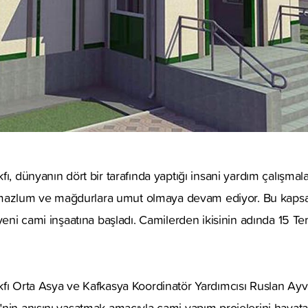
ı, dünyanın dört bir tarafında yaptığı insani yardım çalışmal
rle mazlum ve mağdurlara umut olmaya devam ediyor. Bu kap
 yeni cami inşaatına başladı. Camilerden ikisinin adında 15 T
kfı Orta Asya ve Kafkasya Koordinatör Yardımcısı Ruslan Ay
nin anısını yaşatmak amacıyla cami yapım projelerini hayata 