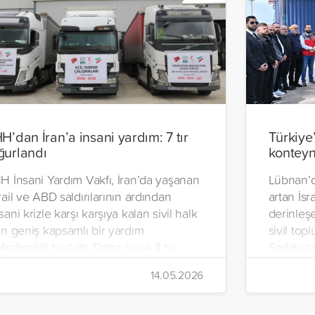
HH’dan İran’a insani yardım: 7 tır
Türkiye
ğurlandı
konteyn
H İnsani Yardım Vakfı, İran’da yaşanan
Lübnan’d
rail ve ABD saldırılarının ardından
artan İsra
sani krizle karşı karşıya kalan sivil halk
derinleşe
in geniş kapsamlı bir yardım
sivil top
ferberliği başlattı. Daha önce 4 tırı
Sadakata
an’a gönderen vakıf, ilaç, gıda kolisi ve
İnsani Ya
14.05.2026
emel ihtiyaç malzemelerinden oluşan 7
Yeryüzü 
rı daha ülkeye uğurladı.
hazırlana
malzemel