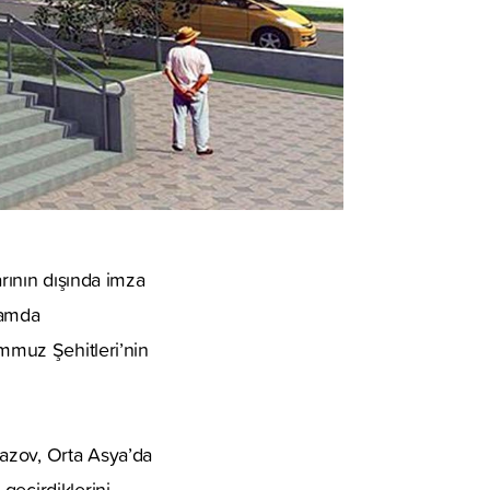
arının dışında imza
samda
emmuz Şehitleri’nin
vazov, Orta Asya’da
geçirdiklerini