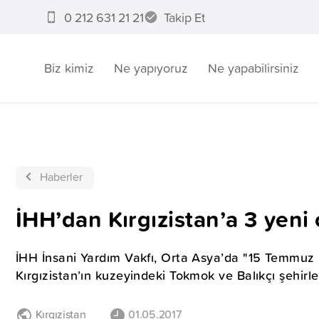
0 212 631 21 21
Takip Et
Biz kimiz
Ne yapıyoruz
Ne yapabilirsiniz
Haberler
İHH’dan Kırgızistan’a 3 yeni
İHH İnsani Yardım Vakfı, Orta Asya’da "15 Temmuz 
Kırgızistan’ın kuzeyindeki Tokmok ve Balıkçı şehirler
Kırgızistan
01.05.2017