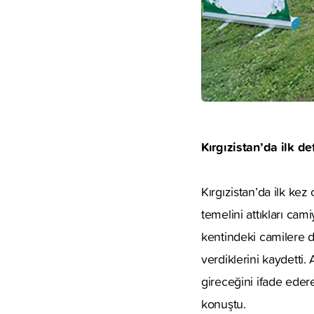
Kırgızistan’da ilk de
Kırgızistan’da ilk ke
temelini attıkları ca
kentindeki camilere 
verdiklerini kaydetti.
gireceğini ifade edere
konuştu.