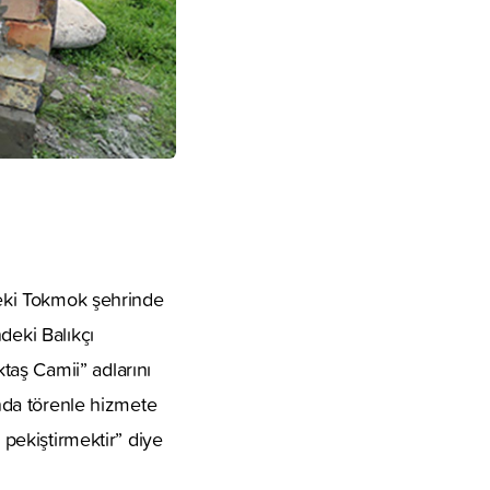
ndeki Tokmok şehrinde
deki Balıkçı
aş Camii” adlarını
unda törenle hizmete
 pekiştirmektir” diye