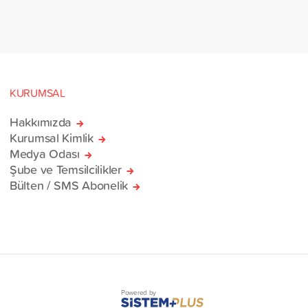
rlik yardım gemisi, savaş
sivillere umut olmak üzere
manı’na ulaştı.
KURUMSAL
Hakkımızda
Kurumsal Kimlik
Medya Odası
Şube ve Temsilcilikler
Bülten / SMS Abonelik
Powered by