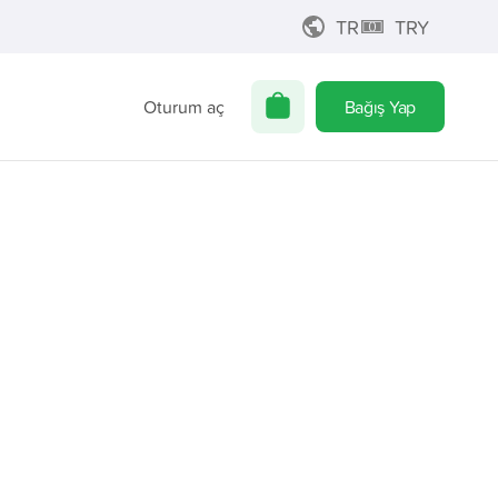
TR
TRY
Oturum aç
Bağış Yap