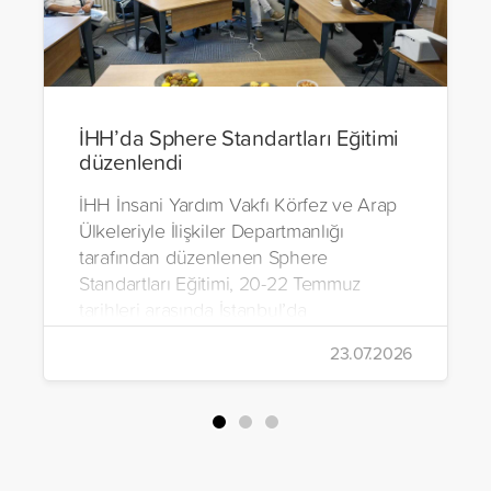
İHH’da Sphere Standartları Eğitimi
düzenlendi
İHH İnsani Yardım Vakfı Körfez ve Arap
Ülkeleriyle İlişkiler Departmanlığı
tarafından düzenlenen Sphere
Standartları Eğitimi, 20-22 Temmuz
tarihleri arasında İstanbul’da
gerçekleştirildi.
23.07.2026