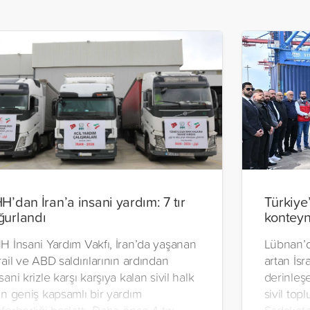
HH’dan İran’a insani yardım: 7 tır
Türkiye
ğurlandı
konteyn
H İnsani Yardım Vakfı, İran’da yaşanan
Lübnan’d
rail ve ABD saldırılarının ardından
artan İsra
sani krizle karşı karşıya kalan sivil halk
derinleşe
in geniş kapsamlı bir yardım
sivil top
ferberliği başlattı. Daha önce 4 tırı
Sadakata