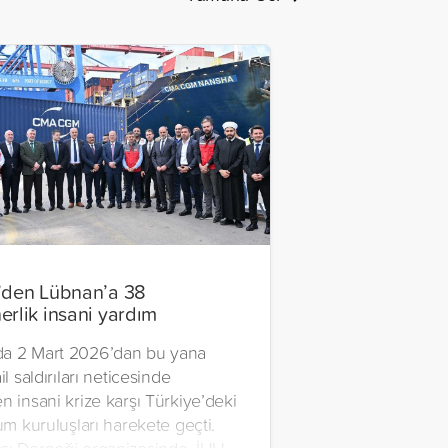
’den Lübnan’a 38
erlik insani yardım
a 2 Mart 2026’dan bu yana
il saldırıları neticesinde
n insani krize karşı Türkiye’deki
lum kuruluşları harekete geçti.
şı Derneği organizesinde, İHH