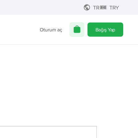
TR
TRY
Oturum aç
Bağış Yap