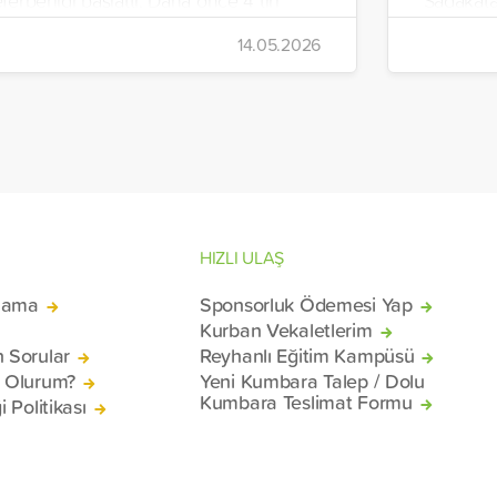
an’a gönderen vakıf, ilaç, gıda kolisi ve
İnsani Ya
14.05.2026
emel ihtiyaç malzemelerinden oluşan 7
Yeryüzü 
rı daha ülkeye uğurladı.
hazırlana
malzemel
konteyne
mağduru 
Beyrut Li
HIZLI ULAŞ
lama
Sponsorluk Ödemesi Yap
Kurban Vekaletlerim
n Sorular
Reyhanlı Eğitim Kampüsü
ü Olurum?
Yeni Kumbara Talep / Dolu
Kumbara Teslimat Formu
i Politikası