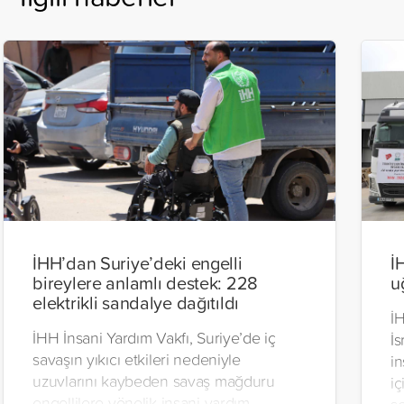
İHH’dan Suriye’deki engelli
İ
bireylere anlamlı destek: 228
u
elektrikli sandalye dağıtıldı
İH
İHH İnsani Yardım Vakfı, Suriye’de iç
İs
savaşın yıkıcı etkileri nedeniyle
in
uzuvlarını kaybeden savaş mağduru
iç
engellilere yönelik insani yardım
se