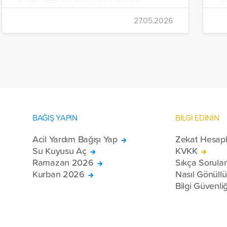
çalışmalarını aralıksız sürdürüyor. Vakıf,
İr
27.05.2026
yürütülen son projeyle Suriye’nin Şam,
t
Halep, Hama, Humus ve İdlib
tı
bölgelerinde zor şartlarda yaşayan
toplam 228 engelli bireye elektrikli
tekerlekli sandalye ulaştırdı.
BAĞIŞ YAPIN
BİLGİ EDİNİN
Acil Yardım Bağışı Yap
Zekat Hesap
Su Kuyusu Aç
KVKK
Ramazan 2026
Sıkça Sorula
Kurban 2026
Nasıl Gönüll
Bilgi Güvenliğ