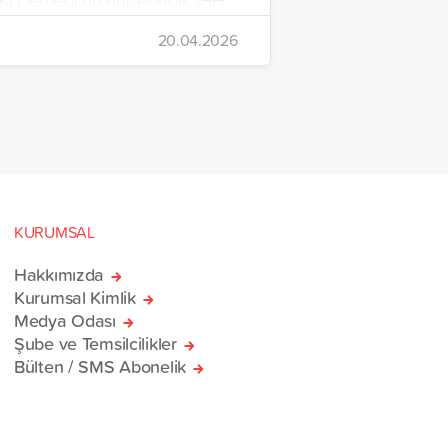
rdım Vakfı, Yetim Vakfı ve
20.04.2026
Çocukları Derneği tarafından
n ve içerisinde acil ihtiyaç
erinin bulunduğu 38
rlik yardım gemisi, savaş
sivillere umut olmak üzere
manı’na ulaştı.
KURUMSAL
Hakkımızda
Kurumsal Kimlik
Medya Odası
Şube ve Temsilcilikler
Bülten / SMS Abonelik