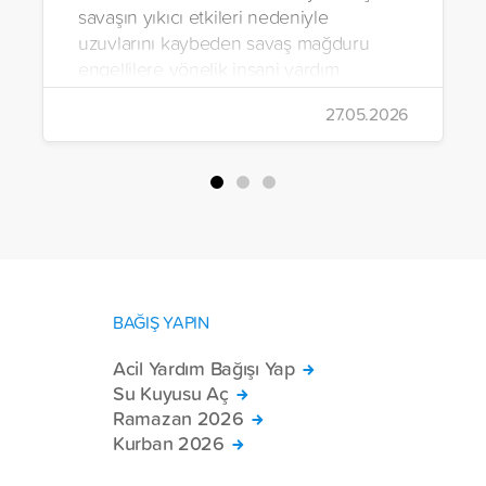
savaşın yıkıcı etkileri nedeniyle
uzuvlarını kaybeden savaş mağduru
engellilere yönelik insani yardım
çalışmalarını aralıksız sürdürüyor. Vakıf,
27.05.2026
yürütülen son projeyle Suriye’nin Şam,
Halep, Hama, Humus ve İdlib
bölgelerinde zor şartlarda yaşayan
toplam 228 engelli bireye elektrikli
tekerlekli sandalye ulaştırdı.
BAĞIŞ YAPIN
Acil Yardım Bağışı Yap
Su Kuyusu Aç
Ramazan 2026
Kurban 2026