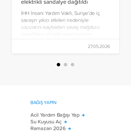
elektrikli sandalye dağıtıldı
İHH İnsani Yardım Vakfı, Suriye’de iç
savaşın yıkıcı etkileri nedeniyle
uzuvlarını kaybeden savaş mağduru
engellilere yönelik insani yardım
çalışmalarını aralıksız sürdürüyor. Vakıf,
27.05.2026
yürütülen son projeyle Suriye’nin Şam,
Halep, Hama, Humus ve İdlib
bölgelerinde zor şartlarda yaşayan
toplam 228 engelli bireye elektrikli
tekerlekli sandalye ulaştırdı.
BAĞIŞ YAPIN
Acil Yardım Bağışı Yap
Su Kuyusu Aç
Ramazan 2026