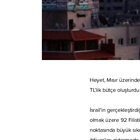
Heyet, Mısır üzerinde
TL’lik bütçe oluşturdu
İsrail’in gerçekleştird
olmak üzere 92 Filisti
noktasında büyük sıkı
ihtiyaçları gidermede