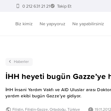
0 212 631 21 21
Takip Et
Biz kimiz
Ne yapıyoruz
Ne yapabilirsiniz
Haberler
İHH heyeti bugün Gazze’ye h
İHH İnsani Yardım Vakfı ve AID Uluslar arası Doktorla
yardım ekibi bugün Gazze’ye gidiyor.
Filistin
,
Filistin-Gazze
,
Ortadoğu
,
Türkiye
19.11.201