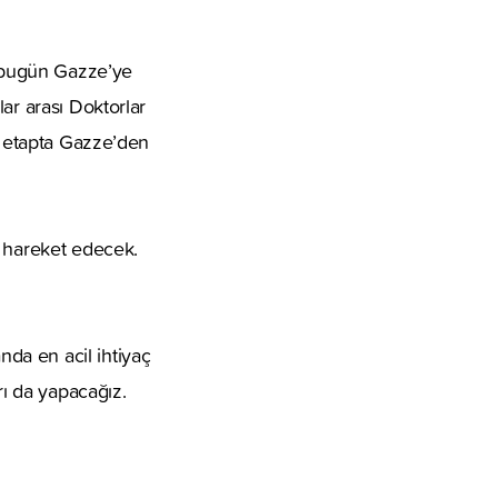
e bugün Gazze’ye
ar arası Doktorlar
lk etapta Gazze’den
e hareket edecek.
da en acil ihtiyaç
rı da yapacağız.