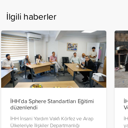
İlgili haberler
İHH’da Sphere Standartları Eğitimi
İ
düzenlendi
V
İHH İnsani Yardım Vakfı Körfez ve Arap
İH
Ülkeleriyle İlişkiler Departmanlığı
y