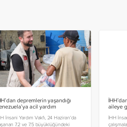
HH’dan depremlerin yaşandığı
İHH’dan
enezuela’ya acil yardım
aileye 
H İnsani Yardım Vakfı, 24 Haziran’da
İHH İnsan
aşanan 7.2 ve 7.5 büyüklüğündeki
çalışmal