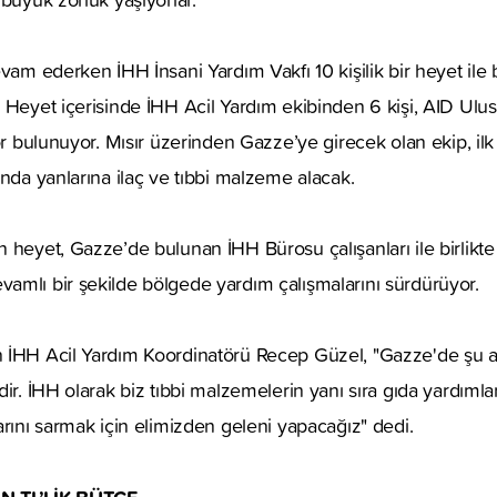
evam ederken İHH İnsani Yardım Vakfı 10 kişilik bir heyet il
 Heyet içerisinde İHH Acil Yardım ekibinden 6 kişi, AID Ulusl
tor bulunuyor. Mısır üzerinden Gazze’ye girecek olan ekip, i
ında yanlarına ilaç ve tıbbi malzeme alacak.
 heyet, Gazze’de bulunan İHH Bürosu çalışanları ile birlikt
amlı bir şekilde bölgede yardım çalışmalarını sürdürüyor.
 İHH Acil Yardım Koordinatörü Recep Güzel, "Gazze'de şu an
ir. İHH olarak biz tıbbi malzemelerin yanı sıra gıda yardımla
arını sarmak için elimizden geleni yapacağız" dedi.
N TL’LİK BÜTÇE