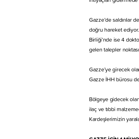
Gazze’de saldırılar d
doğru hareket ediyor.
Birliği’nde ise 4 dok
gelen talepler noktas
Gazze’ye girecek olan
Gazze İHH bürosu dev
Bölgeye gidecek olan
ilaç ve tıbbi malzemed
Kardeşlerimizin yaral
GAZZE İÇİN 1 MİLYO