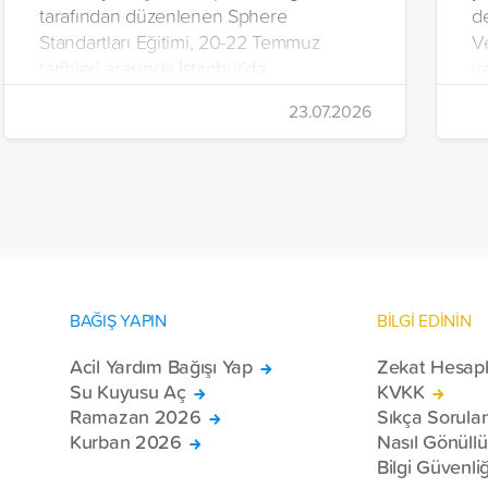
tarafından düzenlenen Sphere
d
Standartları Eğitimi, 20-22 Temmuz
V
tarihleri arasında İstanbul’da
y
gerçekleştirildi.
Ç
23.07.2026
iç
da
BAĞIŞ YAPIN
BİLGİ EDİNİN
Acil Yardım Bağışı Yap
Zekat Hesap
Su Kuyusu Aç
KVKK
Ramazan 2026
Sıkça Sorula
Kurban 2026
Nasıl Gönüll
Bilgi Güvenliğ