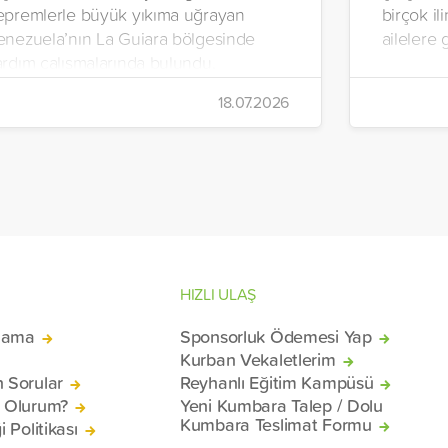
epremlerle büyük yıkıma uğrayan
birçok il
enezuela’nın La Guiara bölgesinde
ailelere 
ardım çalışmalarında bulundu.
alışmalar kapsamında, sıcak yemek,
18.07.2026
me suyu, gıda kolisi ve hijyen paketi
ğıtımları yapıldı.
HIZLI ULAŞ
lama
Sponsorluk Ödemesi Yap
Kurban Vekaletlerim
n Sorular
Reyhanlı Eğitim Kampüsü
ü Olurum?
Yeni Kumbara Talep / Dolu
Kumbara Teslimat Formu
i Politikası