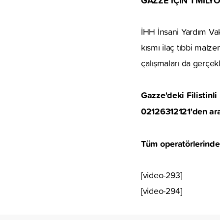
İHH İnsani Yardım Vakf
kısmı ilaç tıbbi mal
çalışmaları da gerçekl
Gazze'deki Filistinl
02126312121'den ara
Tüm operatörlerinde
[video-293]
[video-294]