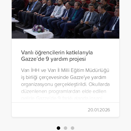
Vanlı öğrencilerin katkılarıyla
Gazze’de 9 yardım projesi
Van İHH ve Van İl Milli Eğitim Müdürlüğü
iş birliği çerçevesinde Gazze’ye yardım
organizasyonu gerçekleştirildi. Okullarda
düzenlenen programlardan elde edilen
gelirle Gazze’de 9 farklı alanda insani
yardım çalışmalarında bulunuldu.
20.01.2026