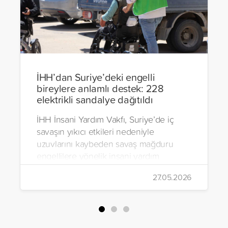
İHH’dan Suriye’deki engelli
bireylere anlamlı destek: 228
elektrikli sandalye dağıtıldı
İHH İnsani Yardım Vakfı, Suriye’de iç
savaşın yıkıcı etkileri nedeniyle
uzuvlarını kaybeden savaş mağduru
engellilere yönelik insani yardım
çalışmalarını aralıksız sürdürüyor. Vakıf,
27.05.2026
yürütülen son projeyle Suriye’nin Şam,
Halep, Hama, Humus ve İdlib
bölgelerinde zor şartlarda yaşayan
toplam 228 engelli bireye elektrikli