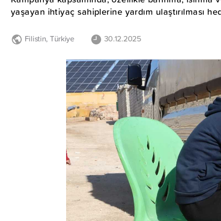
yaşayan ihtiyaç sahiplerine yardım ulaştırılması hed
Filistin
,
Türkiye
30.12.2025