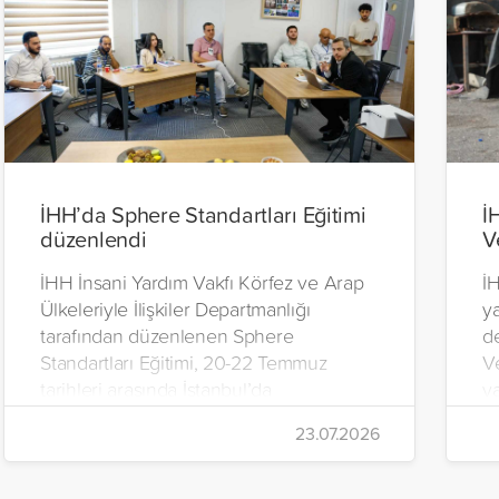
İHH’da Sphere Standartları Eğitimi
İ
düzenlendi
V
İHH İnsani Yardım Vakfı Körfez ve Arap
İH
Ülkeleriyle İlişkiler Departmanlığı
y
tarafından düzenlenen Sphere
d
Standartları Eğitimi, 20-22 Temmuz
V
tarihleri arasında İstanbul’da
y
gerçekleştirildi.
Ç
23.07.2026
iç
da