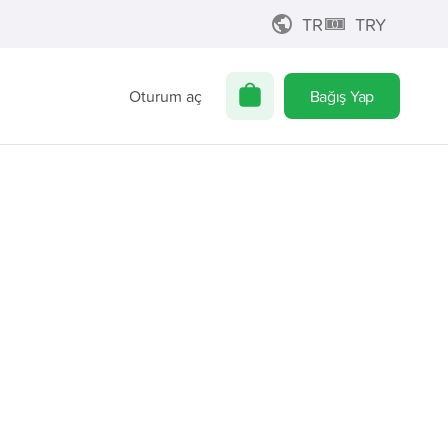
TR
TRY
Oturum aç
Bağış Yap