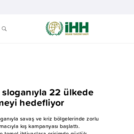
 sloganıyla 22 ülkede
meyi hedefliyor
oganıyla savaş ve kriz bölgelerinde zorlu
macıyla kış kampanyası başlattı.
 temel ihtiyaçlara erişimde güçlük