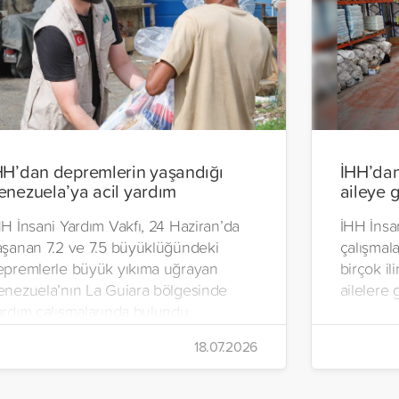
HH’dan depremlerin yaşandığı
İHH’dan
enezuela’ya acil yardım
aileye 
H İnsani Yardım Vakfı, 24 Haziran’da
İHH İnsan
aşanan 7.2 ve 7.5 büyüklüğündeki
çalışmal
epremlerle büyük yıkıma uğrayan
birçok il
enezuela’nın La Guiara bölgesinde
ailelere 
ardım çalışmalarında bulundu.
alışmalar kapsamında, sıcak yemek,
18.07.2026
me suyu, gıda kolisi ve hijyen paketi
ğıtımları yapıldı.