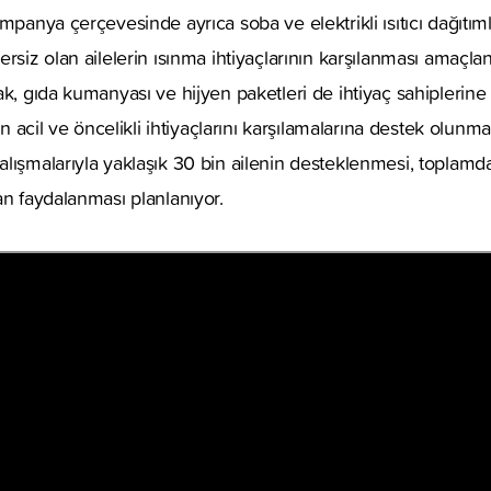
mpanya çerçevesinde ayrıca soba ve elektrikli ısıtıcı dağıtımla
rsiz olan ailelerin ısınma ihtiyaçlarının karşılanması amaçlan
k, gıda kumanyası ve hijyen paketleri de ihtiyaç sahiplerine 
rin acil ve öncelikli ihtiyaçlarını karşılamalarına destek olunm
lışmalarıyla yaklaşık 30 bin ailenin desteklenmesi, toplamda
an faydalanması planlanıyor.