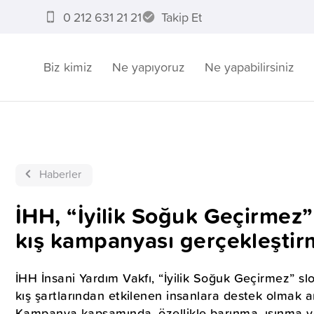
0 212 631 21 21
Takip Et
Biz kimiz
Ne yapıyoruz
Ne yapabilirsiniz
Haberler
İHH, “İyilik Soğuk Geçirmez”
kış kampanyası gerçekleştir
İHH İnsani Yardım Vakfı, “İyilik Soğuk Geçirmez” sl
kış şartlarından etkilenen insanlara destek olmak a
Kampanya kapsamında, özellikle barınma, ısınma ve