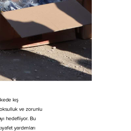
lkede kış
 yoksulluk ve zorunlu
yı hedefliyor. Bu
ıyafet yardımları