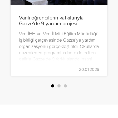
Vanlı öğrencilerin katkılarıyla
Gazze’de 9 yardım projesi
Van İHH ve Van İl Milli Eğitim Müdürlüğü
iş birliği çerçevesinde Gazze’ye yardım
organizasyonu gerçekleştirildi. Okullarda
düzenlenen programlardan elde edilen
gelirle Gazze’de 9 farklı alanda insani
yardım çalışmalarında bulunuldu.
20.01.2026