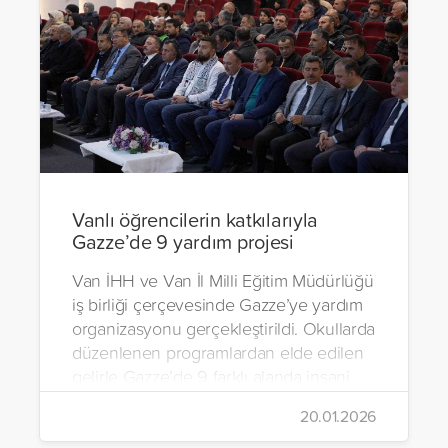
Vanlı öğrencilerin katkılarıyla
Gazze’de 9 yardım projesi
Van İHH ve Van İl Milli Eğitim Müdürlüğü
iş birliği çerçevesinde Gazze’ye yardım
organizasyonu gerçekleştirildi. Okullarda
düzenlenen programlardan elde edilen
gelirle Gazze’de 9 farklı alanda insani
yardım çalışmalarında bulunuldu.
20.01.2026