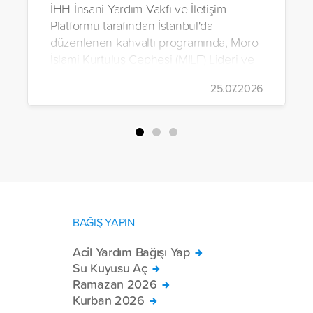
İHH İnsani Yardım Vakfı ve İletişim
Platformu tarafından İstanbul'da
düzenlenen kahvaltı programında, Moro
İslami Kurtuluş Cephesi (MILF) Lideri ve
Bangsamoro Özerk Bölgesi Kurucu
25.07.2026
Başbakanı Hacı Murad İbrahim, medya
mensuplarıyla bir araya geldi.
BAĞIŞ YAPIN
Acil Yardım Bağışı Yap
Su Kuyusu Aç
Ramazan 2026
Kurban 2026