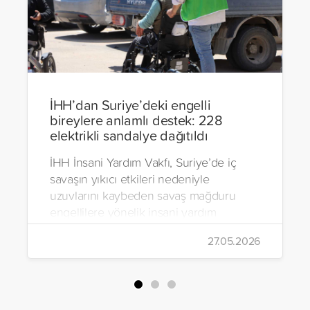
İHH’dan Suriye’deki engelli
bireylere anlamlı destek: 228
elektrikli sandalye dağıtıldı
İHH İnsani Yardım Vakfı, Suriye’de iç
savaşın yıkıcı etkileri nedeniyle
uzuvlarını kaybeden savaş mağduru
engellilere yönelik insani yardım
çalışmalarını aralıksız sürdürüyor. Vakıf,
27.05.2026
yürütülen son projeyle Suriye’nin Şam,
Halep, Hama, Humus ve İdlib
bölgelerinde zor şartlarda yaşayan
toplam 228 engelli bireye elektrikli