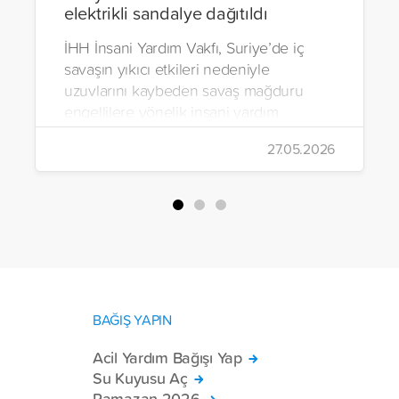
elektrikli sandalye dağıtıldı
İHH İnsani Yardım Vakfı, Suriye’de iç
savaşın yıkıcı etkileri nedeniyle
uzuvlarını kaybeden savaş mağduru
engellilere yönelik insani yardım
çalışmalarını aralıksız sürdürüyor. Vakıf,
27.05.2026
yürütülen son projeyle Suriye’nin Şam,
Halep, Hama, Humus ve İdlib
bölgelerinde zor şartlarda yaşayan
toplam 228 engelli bireye elektrikli
tekerlekli sandalye ulaştırdı.
BAĞIŞ YAPIN
Acil Yardım Bağışı Yap
Su Kuyusu Aç
Ramazan 2026