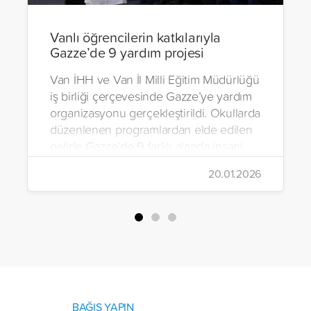
Vanlı öğrencilerin katkılarıyla
Gazze’de 9 yardım projesi
Van İHH ve Van İl Milli Eğitim Müdürlüğü
iş birliği çerçevesinde Gazze’ye yardım
organizasyonu gerçekleştirildi. Okullarda
düzenlenen programlardan elde edilen
gelirle Gazze’de 9 farklı alanda insani
yardım çalışmalarında bulunuldu.
20.01.2026
BAĞIŞ YAPIN