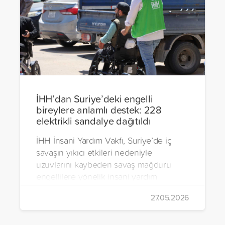
İHH’dan Suriye’deki engelli
bireylere anlamlı destek: 228
elektrikli sandalye dağıtıldı
İHH İnsani Yardım Vakfı, Suriye’de iç
savaşın yıkıcı etkileri nedeniyle
uzuvlarını kaybeden savaş mağduru
engellilere yönelik insani yardım
çalışmalarını aralıksız sürdürüyor. Vakıf,
27.05.2026
yürütülen son projeyle Suriye’nin Şam,
Halep, Hama, Humus ve İdlib
bölgelerinde zor şartlarda yaşayan